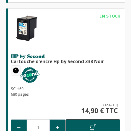
EN STOCK
HP by Second
Cartouche d'encre Hp by Second 338 Noir
1
SC-H60
680 pages
(12,42 HT)
14,90 € TTC

