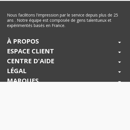
Nous facilitons l'impression par le service depuis plus de 25
ans . Notre équipe est composée de gens talentueux et
expérimentés basés en France.
À PROPOS
arrow_drop_down
ESPACE CLIENT
arrow_drop_down
CENTRE D'AIDE
arrow_drop_down
LÉGAL
arrow_drop_down
MARQUES
arrow_drop_down
PAIEMENTS SÉCURISÉS
arrow_drop_down
SUIVEZ NOUS !
arrow_drop_down
© 2026 - Toner Services