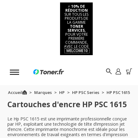
⚡
10% DE
RÉDUCTION
SUR TOUS LES
PRODUITS DE
LA GAMME
TONER
SERVICES,
POUR VOTRE
PREMIÈRE
COMMANDE,
AVEC LE CODE
WELCOME10
Accueil
Marques
HP
HP PSC Series
HP PSC 1615
Cartouches d'encre HP PSC 1615
Le Hp PSC 1615 est une imprimante professionnelle conçue
par HP, exploitant une technologie de tête d’impression jet
d’encre. Cette imprimante monochrome est idéale pour les
environnements de travail exigeants en termes d'impression