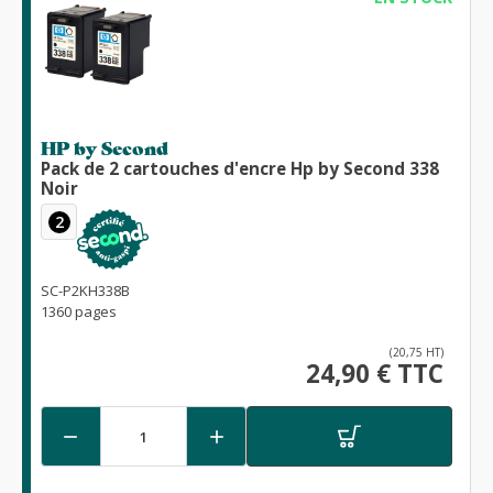
HP by Second
Pack de 2 cartouches d'encre Hp by Second 338
Noir
2
SC-P2KH338B
1360 pages
(20,75 HT)
24,90 € TTC

