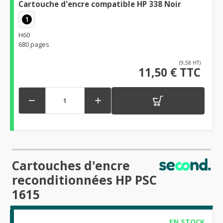
Cartouche d'encre compatible HP 338 Noir
1
H60
680 pages
(9,58 HT)
11,50 € TTC


Cartouches d'encre
reconditionnées HP PSC
1615
EN STOCK