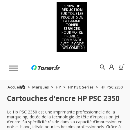
⚡
10% DE
RÉDUCTION
SUR TOUS LES
PRODUITS DE
LA GAMME
TONER
SERVICES,
POUR VOTRE
PREMIÈRE
COMMANDE,
AVEC LE CODE
WELCOME10
Accueil
Marques
HP
HP PSC Series
HP PSC 2350
Cartouches d'encre HP PSC 2350
Le Hp PSC 2350 est une imprimante professionnelle de la
marque hp, dotée de la technologie de tête d’impression jet
d’encre. Sa spécificité réside dans sa capacité d'impression en
noir et blanc, idéale pour les besoins professionnels. Grâce à