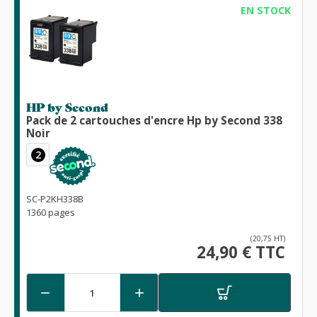
EN STOCK
HP by Second
Pack de 2 cartouches d'encre Hp by Second 338
Noir
2
SC-P2KH338B
1360 pages
(20,75 HT)
24,90 € TTC

