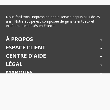
Nous facilitons l'impression par le service depuis plus de 25
ans . Notre équipe est composée de gens talentueux et
expérimentés basés en France.
À PROPOS
arrow_drop_down
ESPACE CLIENT
arrow_drop_down
CENTRE D'AIDE
arrow_drop_down
LÉGAL
arrow_drop_down
MARQUES
arrow_drop_down
PAIEMENTS SÉCURISÉS
arrow_drop_down
SUIVEZ NOUS !
arrow_drop_down