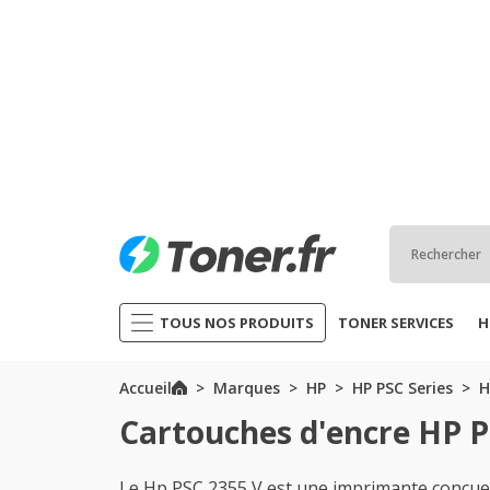
TOUS NOS PRODUITS
TONER SERVICES
H
Accueil
Marques
HP
HP PSC Series
H
Cartouches d'encre HP P
Le Hp PSC 2355 V est une imprimante conçue