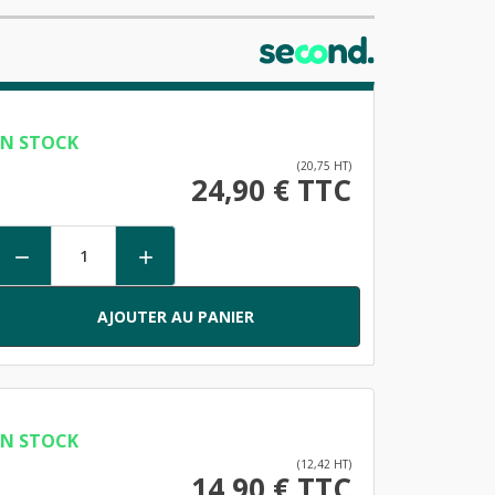
EN STOCK
(20,75 HT)
24,90 € TTC


AJOUTER AU PANIER
EN STOCK
(12,42 HT)
14,90 € TTC