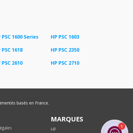
 PSC 1600 Series
HP PSC 1603
 PSC 1618
HP PSC 2350
 PSC 2610
HP PSC 2710
érimentés basés en France.
MARQUES
1
égales
HP