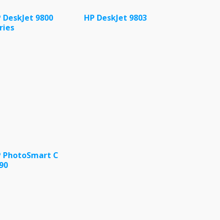
 DeskJet 9800
HP DeskJet 9803
ries
 PhotoSmart C
90