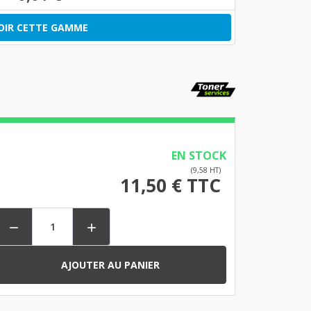
OIR CETTE GAMME
EN STOCK
(9,58 HT)
11,50 € TTC


AJOUTER AU PANIER