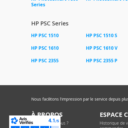
Series
HP PSC Series
HP PSC 1510
HP PSC 1510 S
HP PSC 1610
HP PSC 1610 V
HP PSC 2355
HP PSC 2355 P
Nous facilitons l'impression par le service depuis 
À PROPOS
ESPACE 
Qui sommes-nous ?
Historique de 