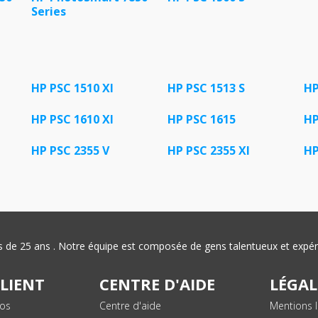
Series
HP PSC 1510 XI
HP PSC 1513 S
HP
HP PSC 1610 XI
HP PSC 1615
HP
HP PSC 2355 V
HP PSC 2355 XI
HP
plus de 25 ans . Notre équipe est composée de gens talentueux et exp
CLIENT
CENTRE D'AIDE
LÉGAL
vos
Centre d'aide
Mentions l