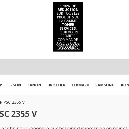
⚡
10% DE
RÉDUCTION
SUR TOUS LES
PRODUITS DE
LA GAMME
TONER
SERVICES,
POUR VOTRE
PREMIÈRE
COMMANDE,
AVEC LE CODE
WELCOME10
P
EPSON
CANON
BROTHER
LEXMARK
SAMSUNG
KON
P PSC 2355 V
SC 2355 V
 par hp pour répondre aux besoins d'impression en noir et