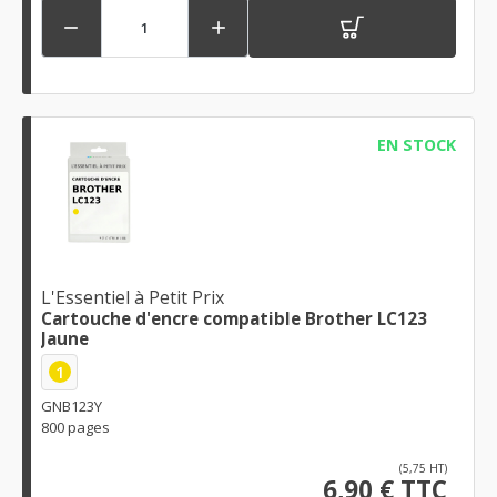


EN STOCK
L'Essentiel à Petit Prix
Cartouche d'encre compatible Brother LC123
Jaune
1
GNB123Y
800 pages
(5,75 HT)
6,90 € TTC