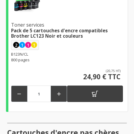
Toner services
Pack de 5 cartouches d'encre compatibles
Brother LC123 Noir et couleurs
2
1
1
1
B123N/CL
800 pages
(20,75 HT)
24,90 € TTC


Cartouches d'encre pas chères