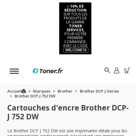
⚡
10% DE
RÉDUCTION
SUR TOUS LES
PRODUITS DE
LA GAMME
TONER
SERVICES,
POUR VOTRE
PREMIÈRE
COMMANDE,
AVEC LE CODE
WELCOME10
Accueil
Marques
Brother
Brother DCP-J Series
Brother DCP-J 752 DW
Cartouches d'encre Brother DCP-
J 752 DW
Le Brother DCP J 752 DW est une imprimante idéale pour les
environnements professionnels nécessitant une impression