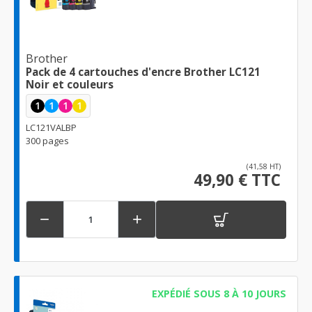
Brother
Pack de 4 cartouches d'encre Brother LC121
Noir et couleurs
1
1
1
1
LC121VALBP
300 pages
(41,58 HT)
49,90 € TTC


EXPÉDIÉ SOUS 8 À 10 JOURS