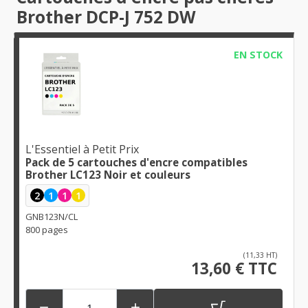
Brother DCP-J 752 DW
EN STOCK
L'Essentiel à Petit Prix
Pack de 5 cartouches d'encre compatibles
Brother LC123 Noir et couleurs
2
1
1
1
GNB123N/CL
800 pages
(11,33 HT)
13,60 € TTC

