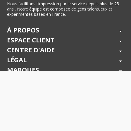
Nous facilitons l'impression par le service depuis plus de 25
ans . Notre équipe est composée de gens talentueux et
expérimentés basés en France.
À PROPOS
arrow_drop_down
ESPACE CLIENT
arrow_drop_down
CENTRE D'AIDE
arrow_drop_down
LÉGAL
arrow_drop_down
MARQUES
arrow_drop_down
PAIEMENTS SÉCURISÉS
arrow_drop_down
SUIVEZ NOUS !
arrow_drop_down
© 2026 - Toner Services