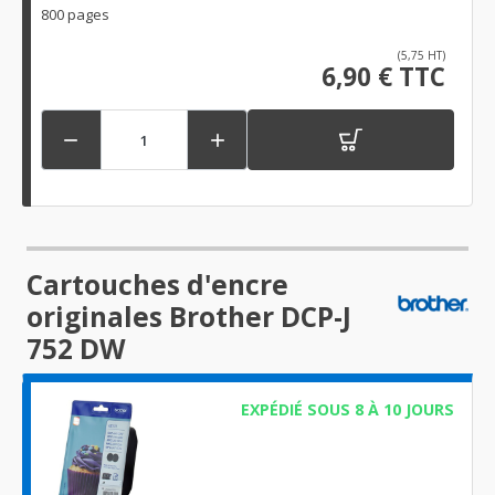
800 pages
(5,75 HT)
6,90 € TTC


Cartouches d'encre
originales Brother DCP-J
752 DW
EXPÉDIÉ SOUS 8 À 10 JOURS