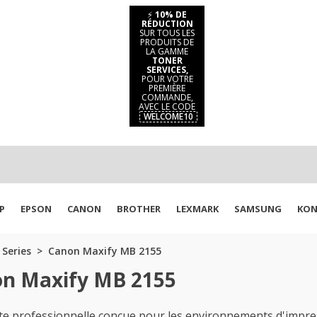
⚡
10% DE
RÉDUCTION
SUR TOUS LES
PRODUITS DE
LA GAMME
TONER
SERVICES,
POUR VOTRE
PREMIÈRE
COMMANDE,
AVEC LE CODE
WELCOME10
P
EPSON
CANON
BROTHER
LEXMARK
SAMSUNG
KON
Series
Canon Maxify MB 2155
on Maxify MB 2155
professionnelle conçue pour les environnements d'impress