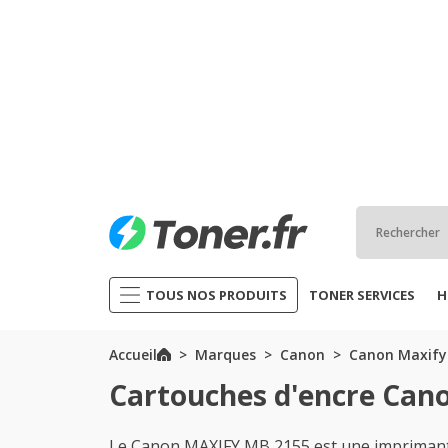
TOUS NOS PRODUITS
TONER SERVICES
H
Accueil
Marques
Canon
Canon Maxify 
Cartouches d'encre Can
Le Canon MAXIFY MB 2155 est une imprimante 