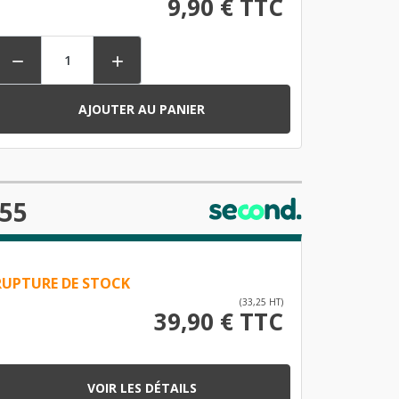
9,90 € TTC


AJOUTER AU PANIER
155
RUPTURE DE STOCK
(33,25 HT)
39,90 € TTC
VOIR LES DÉTAILS