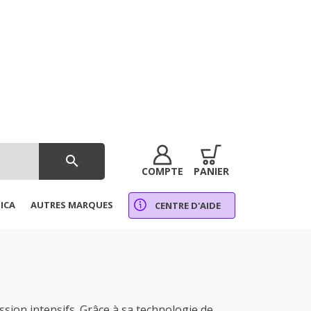
search
COMPTE
PANIER
ICA
AUTRES MARQUES
CENTRE D'AIDE
ion intensifs. Grâce à sa technologie de