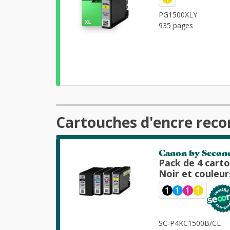
PG1500XLY
935 pages
Cartouches d'encre rec
Canon by Secon
Pack de 4 cartouches d'encre
Noir et couleur
1
1
1
1
SC-P4KC1500B/CL