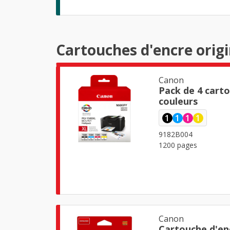
Cartouches d'encre orig
Canon
Pack de 4 cart
couleurs
1
1
1
1
9182B004
1200 pages
Canon
Cartouche d'en