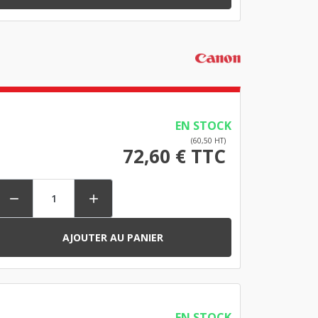
EN STOCK
(60,50 HT)
72,60 € TTC


AJOUTER AU PANIER
EN STOCK