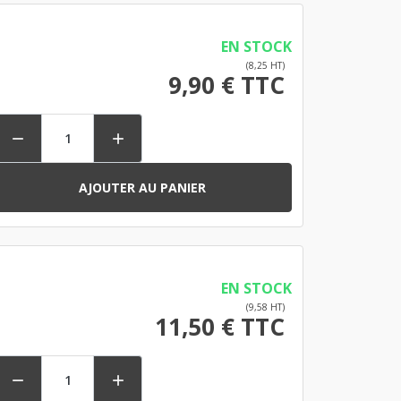
EN STOCK
(8,25 HT)
9,90 € TTC


AJOUTER AU PANIER
EN STOCK
(9,58 HT)
11,50 € TTC

