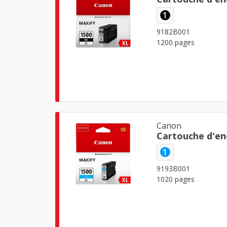
1
9182B001
1200 pages
Canon
Cartouche d'en
1
9193B001
1020 pages