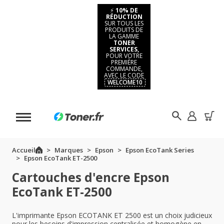
⚡
10% DE
RÉDUCTION
SUR TOUS LES
PRODUITS DE
LA GAMME
TONER
SERVICES,
POUR VOTRE
PREMIÈRE
COMMANDE,
AVEC LE CODE
WELCOME10
Accueil
Marques
Epson
Epson EcoTank Series
Epson EcoTank ET-2500
Cartouches d'encre Epson
EcoTank ET-2500
L'imprimante Epson ECOTANK ET 2500 est un choix judicieux
pour les besoins d'impression centralisée et homogène en