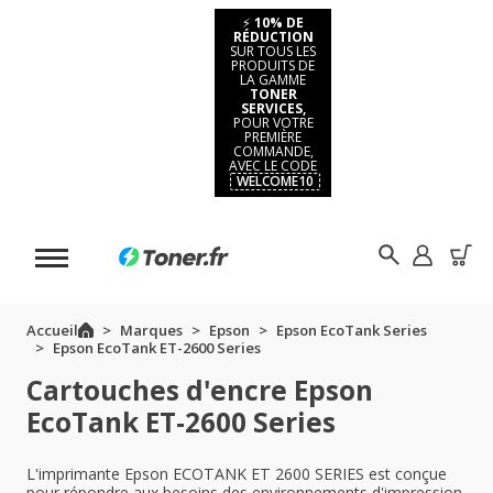
⚡
10% DE
RÉDUCTION
SUR TOUS LES
PRODUITS DE
LA GAMME
TONER
SERVICES,
POUR VOTRE
PREMIÈRE
COMMANDE,
AVEC LE CODE
WELCOME10
Accueil
Marques
Epson
Epson EcoTank Series
Epson EcoTank ET-2600 Series
Cartouches d'encre Epson
EcoTank ET-2600 Series
L'imprimante Epson ECOTANK ET 2600 SERIES est conçue
pour répondre aux besoins des environnements d'impression