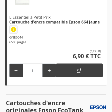
L'Essentiel à Petit Prix
Cartouche d'encre compatible Epson 664 Jaune
1
GNE6644
6500 pages
(5,75 HT)
6,90 € TTC


Cartouches d'encre
originales Epson EcoTank