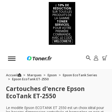
⚡
10% DE
RÉDUCTION
SUR TOUS LES
PRODUITS DE
LA GAMME
TONER
SERVICES,
POUR VOTRE
PREMIÈRE
COMMANDE,
AVEC LE CODE
WELCOME10
Accueil
Marques
Epson
Epson EcoTank Series
Epson EcoTank ET-2550
Cartouches d'encre Epson
EcoTank ET-2550
Le modèle Epson ECOTANK ET 2550 est un choix idéal pour
les besoins d'impression centralisée et homogène en noir et