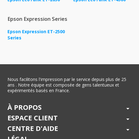
Epson Expression Series
Epson Expression ET-2500
Series
Nous facilitons l'impression par le service depuis plus de 25
ans . Notre équipe est composée de gens talentueux et
expérimentés basés en France.
À PROPOS
arrow_drop_down
ESPACE CLIENT
arrow_drop_down
CENTRE D'AIDE
arrow_drop_down
LÉGAL