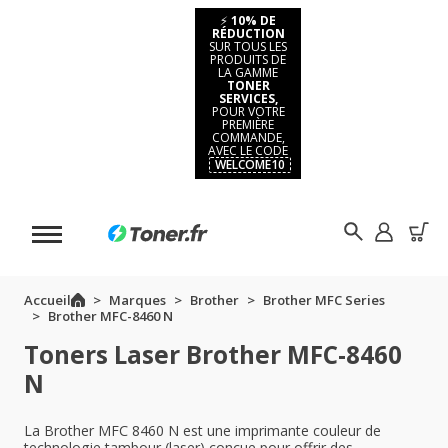
⚡
10% DE
RÉDUCTION
SUR TOUS LES
PRODUITS DE
LA GAMME
TONER
SERVICES,
POUR VOTRE
PREMIÈRE
COMMANDE,
AVEC LE CODE
WELCOME10
Accueil
Marques
Brother
Brother MFC Series
Brother MFC-8460 N
Toners Laser Brother MFC-8460
N
La Brother MFC 8460 N est une imprimante couleur de
technologie tambour (laser) conçue pour offrir des