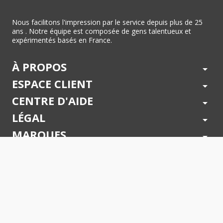
Nous facilitons l'impression par le service depuis plus de 25
ans . Notre équipe est composée de gens talentueux et
expérimentés basés en France.
À PROPOS
arrow_drop_down
ESPACE CLIENT
arrow_drop_down
CENTRE D'AIDE
arrow_drop_down
LÉGAL
arrow_drop_down
MARQUES
arrow_drop_down
PAIEMENTS SÉCURISÉS
arrow_drop_down
SUIVEZ NOUS !
arrow_drop_down
© 2026 - Toner Services