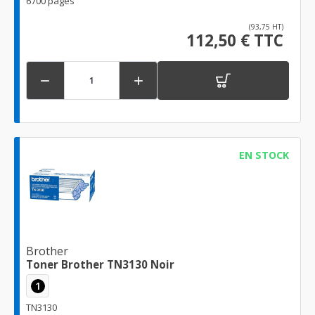
6700 pages
(93,75 HT)
112,50 € TTC


EN STOCK
Brother
Toner Brother TN3130 Noir
1
TN3130