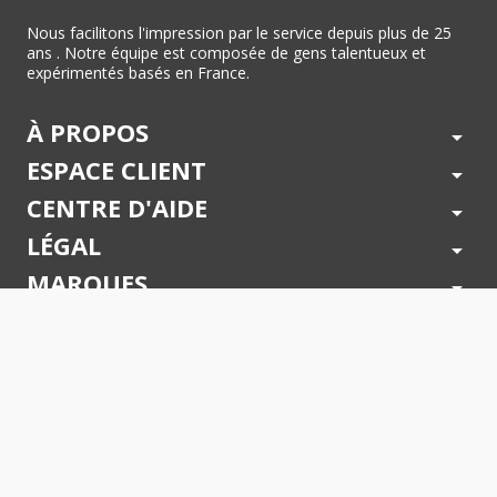
Nous facilitons l'impression par le service depuis plus de 25
ans . Notre équipe est composée de gens talentueux et
expérimentés basés en France.
À PROPOS
arrow_drop_down
ESPACE CLIENT
arrow_drop_down
CENTRE D'AIDE
arrow_drop_down
LÉGAL
arrow_drop_down
MARQUES
arrow_drop_down
PAIEMENTS SÉCURISÉS
arrow_drop_down
SUIVEZ NOUS !
arrow_drop_down
© 2026 - Toner Services