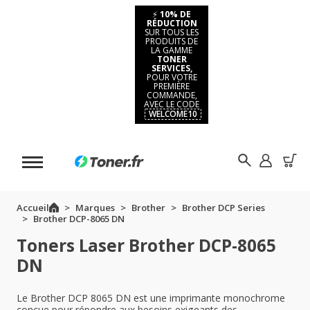
⚡
10% DE
RÉDUCTION
SUR TOUS LES
PRODUITS DE
LA GAMME
TONER
SERVICES,
POUR VOTRE
PREMIÈRE
COMMANDE,
AVEC LE CODE
WELCOME10
Accueil
Marques
Brother
Brother DCP Series
Brother DCP-8065 DN
Toners Laser Brother DCP-8065
DN
Le Brother DCP 8065 DN est une imprimante monochrome
conçue pour répondre aux besoins exigeants des