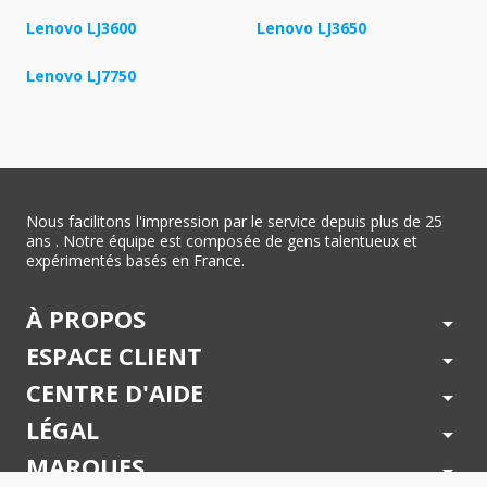
Lenovo LJ3600
Lenovo LJ3650
Lenovo LJ7750
Nous facilitons l'impression par le service depuis plus de 25
ans . Notre équipe est composée de gens talentueux et
expérimentés basés en France.
À PROPOS
arrow_drop_down
ESPACE CLIENT
arrow_drop_down
CENTRE D'AIDE
arrow_drop_down
LÉGAL
arrow_drop_down
MARQUES
arrow_drop_down