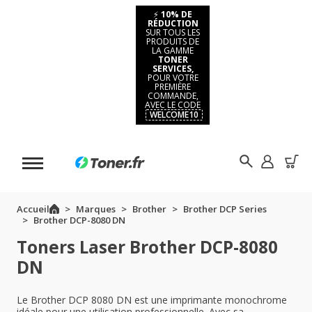
⚡
10% DE
RÉDUCTION
SUR TOUS LES
PRODUITS DE
LA GAMME
TONER
SERVICES,
POUR VOTRE
PREMIÈRE
COMMANDE,
AVEC LE CODE
WELCOME10
Accueil
Marques
Brother
Brother DCP Series
Brother DCP-8080 DN
Toners Laser Brother DCP-8080
DN
Le Brother DCP 8080 DN est une imprimante monochrome
idéale pour une utilisation professionnelle. Avec sa