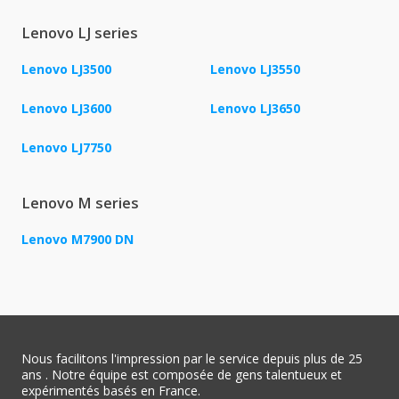
Lenovo LJ series
Lenovo LJ3500
Lenovo LJ3550
Lenovo LJ3600
Lenovo LJ3650
Lenovo LJ7750
Lenovo M series
Lenovo M7900 DN
Nous facilitons l'impression par le service depuis plus de 25
ans . Notre équipe est composée de gens talentueux et
expérimentés basés en France.