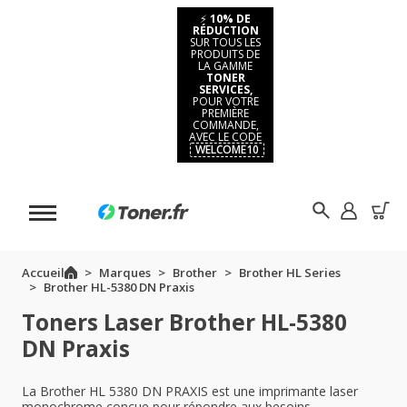
⚡
10% DE
RÉDUCTION
SUR TOUS LES
PRODUITS DE
LA GAMME
TONER
SERVICES,
POUR VOTRE
PREMIÈRE
COMMANDE,
AVEC LE CODE
WELCOME10
Accueil
Marques
Brother
Brother HL Series
Brother HL-5380 DN Praxis
Toners Laser Brother HL-5380
DN Praxis
La Brother HL 5380 DN PRAXIS est une imprimante laser
monochrome conçue pour répondre aux besoins