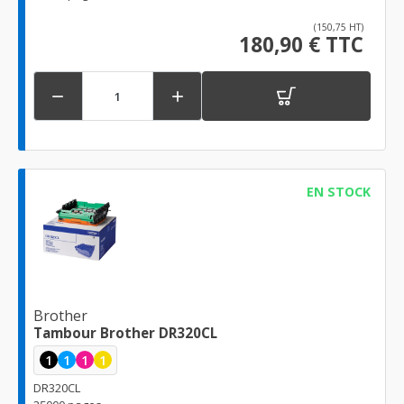
(150,75 HT)
180,90 € TTC


EN STOCK
Brother
Tambour Brother DR320CL
1
1
1
1
DR320CL