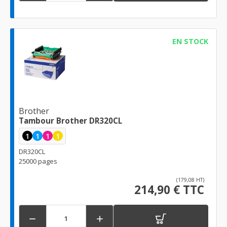
EN STOCK
Brother
Tambour Brother DR320CL
1
1
1
1
DR320CL
25000 pages
(179,08 HT)
214,90 € TTC

