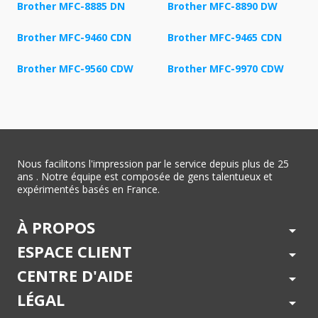
Brother MFC-8885 DN
Brother MFC-8890 DW
Brother MFC-9460 CDN
Brother MFC-9465 CDN
Brother MFC-9560 CDW
Brother MFC-9970 CDW
Nous facilitons l'impression par le service depuis plus de 25
ans . Notre équipe est composée de gens talentueux et
expérimentés basés en France.
À PROPOS
arrow_drop_down
ESPACE CLIENT
arrow_drop_down
CENTRE D'AIDE
arrow_drop_down
LÉGAL
arrow_drop_down