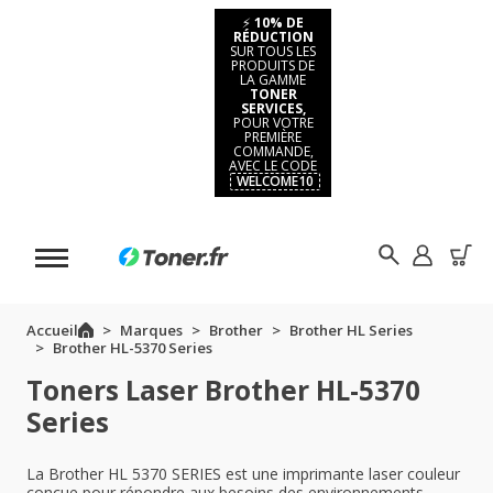
⚡
10% DE
RÉDUCTION
SUR TOUS LES
PRODUITS DE
LA GAMME
TONER
SERVICES,
POUR VOTRE
PREMIÈRE
COMMANDE,
AVEC LE CODE
WELCOME10
Accueil
Marques
Brother
Brother HL Series
Brother HL-5370 Series
Toners Laser Brother HL-5370
Series
La Brother HL 5370 SERIES est une imprimante laser couleur
conçue pour répondre aux besoins des environnements