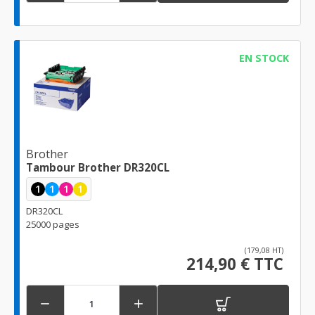
EN STOCK
Brother
Tambour Brother DR320CL
1
1
1
1
DR320CL
25000 pages
(179,08 HT)
214,90 € TTC

