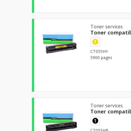
Toner services
Toner compatib
1
CT055HY
5900 pages
Toner services
Toner compatib
1
CT055HB