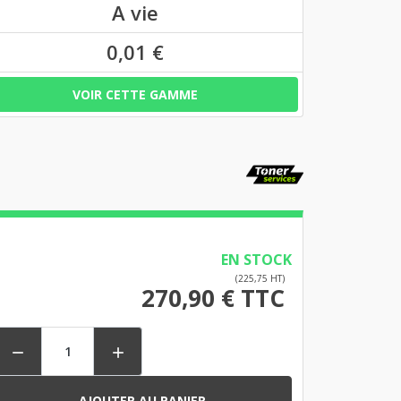
A vie
0,01 €
VOIR CETTE GAMME
EN STOCK
(225,75 HT)
270,90 € TTC


AJOUTER AU PANIER