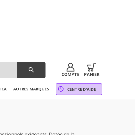
search
COMPTE
PANIER
ICA
AUTRES MARQUES
CENTRE D'AIDE
ssionnels exigeants. Dotée de la