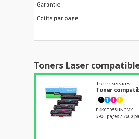
Garantie
Coûts par page
Toners Laser compatible
Toner services
Toner compatib
1
1
1
1
P4KCT055HNCMY
5900 pages / 7600 pa