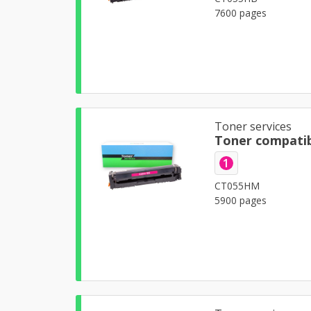
7600 pages
Toner services
Toner compati
1
CT055HM
5900 pages