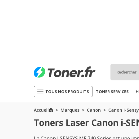
TOUS NOS PRODUITS
TONER SERVICES
H
Accueil
Marques
Canon
Canon I-Sensy
Toners Laser Canon i-SE
La Canon I SENSYS MF 740 Series est une im