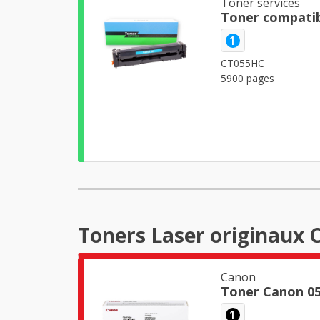
Toner services
Toner compatib
1
CT055HC
5900 pages
Toners Laser originaux 
Canon
Toner Canon 05
1