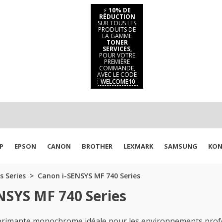
⚡
10% DE
RÉDUCTION
SUR TOUS LES
PRODUITS DE
LA GAMME
TONER
SERVICES,
POUR VOTRE
PREMIÈRE
COMMANDE,
AVEC LE CODE
WELCOME10
P
EPSON
CANON
BROTHER
LEXMARK
SAMSUNG
KON
s Series
Canon i-SENSYS MF 740 Series
NSYS MF 740 Series
primante monochrome idéale pour les environnements profe