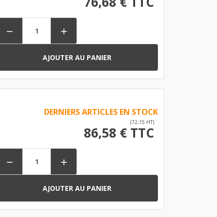
76,68 € TTC


AJOUTER AU PANIER
DERNIERS ARTICLES EN STOCK
(72,15 HT)
86,58 € TTC


AJOUTER AU PANIER