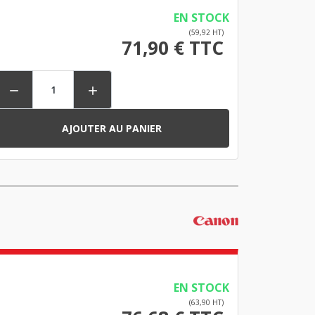
EN STOCK
(59,92 HT)
71,90 € TTC


AJOUTER AU PANIER
EN STOCK
(63,90 HT)