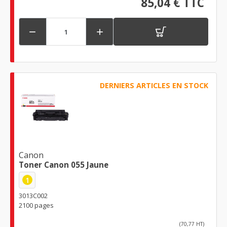
85,04 € TTC


DERNIERS ARTICLES EN STOCK
Canon
Toner Canon 055 Jaune
1
3013C002
2100 pages
(70,77 HT)