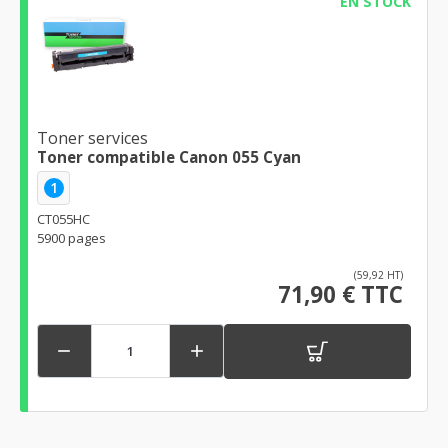
EN STOCK
Toner services
Toner compatible Canon 055 Cyan
1
CT055HC
5900 pages
(59,92 HT)
71,90 € TTC

