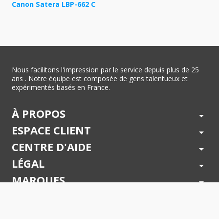
Canon Satera LBP-662 C
Nous facilitons l'impression par le service depuis plus de 25
ans . Notre équipe est composée de gens talentueux et
expérimentés basés en France.
À PROPOS
arrow_drop_down
ESPACE CLIENT
arrow_drop_down
CENTRE D'AIDE
arrow_drop_down
LÉGAL
arrow_drop_down
MARQUES
arrow_drop_down
PAIEMENTS SÉCURISÉS
arrow_drop_down
SUIVEZ NOUS !
arrow_drop_down