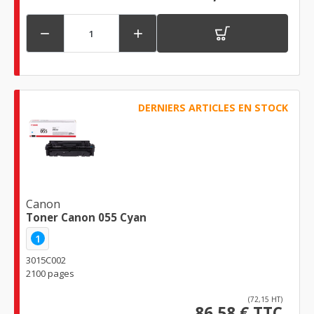


DERNIERS ARTICLES EN STOCK
Canon
Toner Canon 055 Cyan
1
3015C002
2100 pages
(72,15 HT)
86,58 € TTC