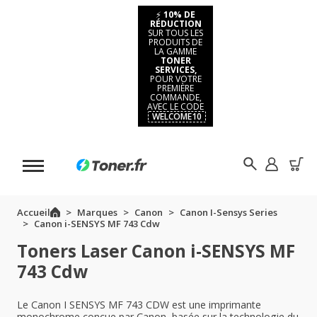
⚡
10% DE
RÉDUCTION
SUR TOUS LES
PRODUITS DE
LA GAMME
TONER
SERVICES,
POUR VOTRE
PREMIÈRE
COMMANDE,
AVEC LE CODE
WELCOME10
Accueil
Marques
Canon
Canon I-Sensys Series
Canon i-SENSYS MF 743 Cdw
Toners Laser Canon i-SENSYS MF
743 Cdw
Le Canon I SENSYS MF 743 CDW est une imprimante
monochrome conçue par Canon, basée sur la technologie du