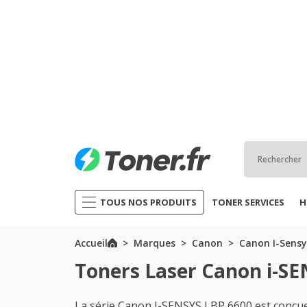
TOUS NOS PRODUITS
TONER SERVICES
H
Accueil
Marques
Canon
Canon I-Sensy
Toners Laser Canon i-SE
La série Canon I-SENSYS LBP 6600 est conçue