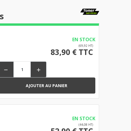
s
EN STOCK
(69,92 HT)
83,90 € TTC


AJOUTER AU PANIER
EN STOCK
(44,08 HT)
52,90 € TTC