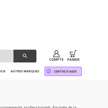
search
COMPTE
PANIER
ICA
AUTRES MARQUES
CENTRE D'AIDE
ironnements professionnels. Équipée de la