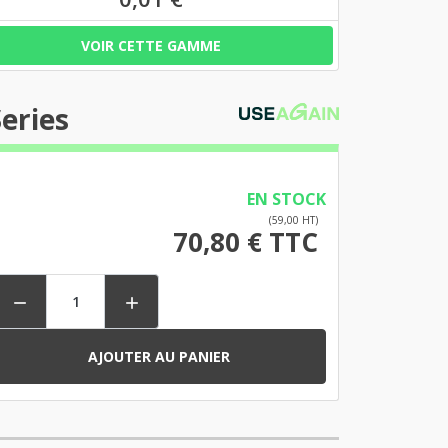
VOIR CETTE GAMME
eries
EN STOCK
(59,00 HT)
70,80 € TTC


AJOUTER AU PANIER