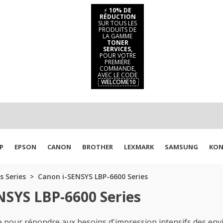
⚡
10% DE
RÉDUCTION
SUR TOUS LES
PRODUITS DE
LA GAMME
TONER
SERVICES,
POUR VOTRE
PREMIÈRE
COMMANDE,
AVEC LE CODE
WELCOME10
P
EPSON
CANON
BROTHER
LEXMARK
SAMSUNG
KON
s Series
Canon i-SENSYS LBP-6600 Series
NSYS LBP-6600 Series
 pour répondre aux besoins d'impression intensifs des env