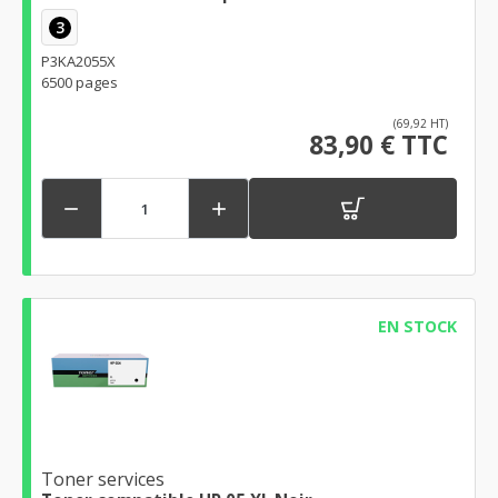
3
P3KA2055X
6500 pages
(69,92 HT)
83,90 € TTC


EN STOCK
Toner services