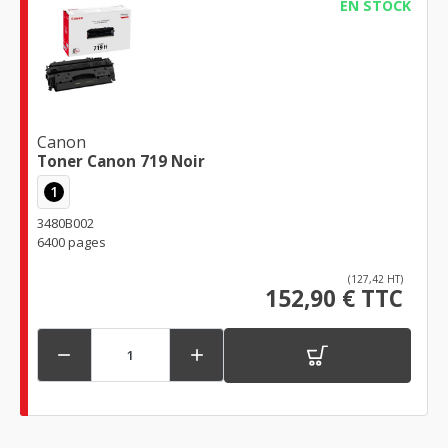
EN STOCK
Canon
Toner Canon 719 Noir
1
3480B002
6400 pages
(127,42 HT)
152,90 € TTC

