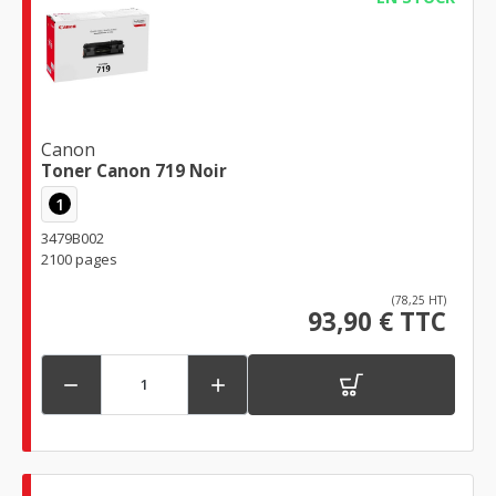
Canon
Toner Canon 719 Noir
1
3479B002
2100 pages
(78,25 HT)
93,90 € TTC

