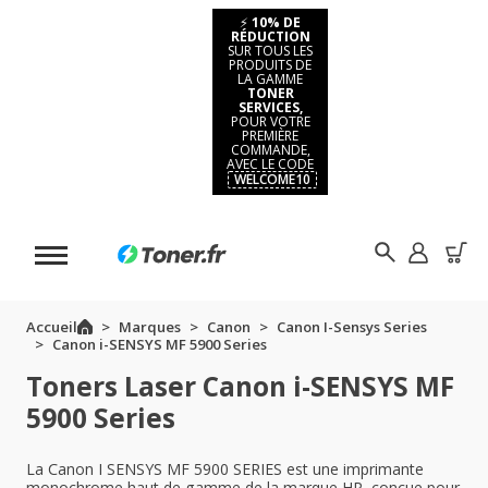
⚡
10% DE
RÉDUCTION
SUR TOUS LES
PRODUITS DE
LA GAMME
TONER
SERVICES,
POUR VOTRE
PREMIÈRE
COMMANDE,
AVEC LE CODE
WELCOME10
Accueil
Marques
Canon
Canon I-Sensys Series
Canon i-SENSYS MF 5900 Series
Toners Laser Canon i-SENSYS MF
5900 Series
La Canon I SENSYS MF 5900 SERIES est une imprimante
monochrome haut de gamme de la marque HP, conçue pour