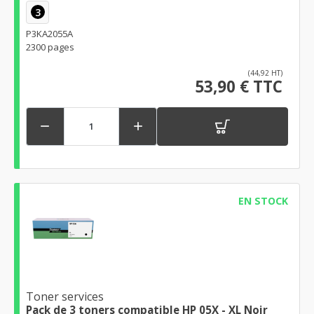
3
P3KA2055A
2300 pages
(44,92 HT)
53,90 € TTC


EN STOCK
Toner services
Pack de 3 toners compatible HP 05X - XL Noir