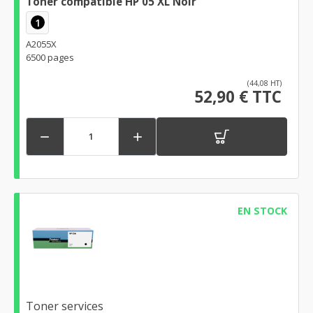
Toner compatible HP 05 XL Noir
1
A2055X
6500 pages
(44,08 HT)
52,90 € TTC


EN STOCK
Toner services