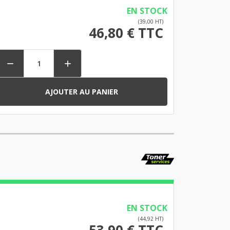
EN STOCK
(39,00 HT)
46,80 € TTC


AJOUTER AU PANIER
EN STOCK
(44,92 HT)
53,90 € TTC