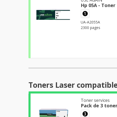
1
UA-A2055A
2300 pages
Toners Laser compatibl
Toner services
Pack de 3 tone
3