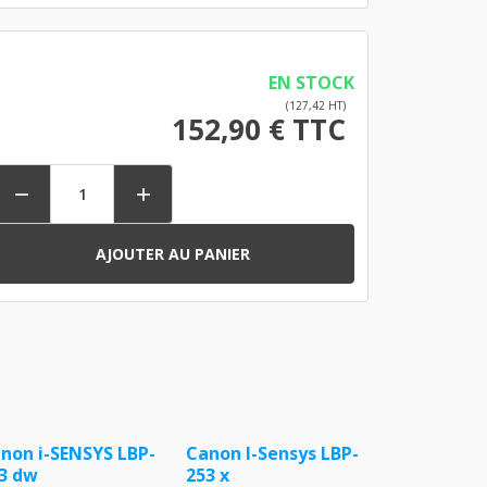
EN STOCK
(127,42 HT)
152,90 € TTC


AJOUTER AU PANIER
non i-SENSYS LBP-
Canon I-Sensys LBP-
3 dw
253 x