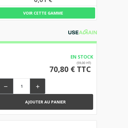
VOIR CETTE GAMME
EN STOCK
(59,00 HT)
70,80 € TTC


AJOUTER AU PANIER