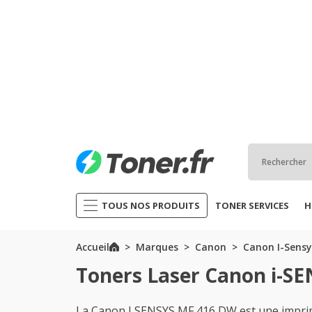
TOUS NOS PRODUITS
TONER SERVICES
H
Accueil
Marques
Canon
Canon I-Sensy
Toners Laser Canon i-S
La Canon I SENSYS MF 416 DW est une imprima