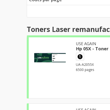
Toners Laser remanufac
USE AGAIN
Hp 05X - Tone
1
UA-A2055X
6500 pages
USE AGAIN