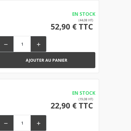
EN STOCK
(44,08 HT)
52,90 € TTC


AJOUTER AU PANIER
EN STOCK
(19,08 HT)
22,90 € TTC

