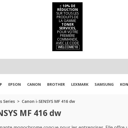
⚡
10% DE
RÉDUCTION
SUR TOUS LES
PRODUITS DE
LA GAMME
TONER
SERVICES,
POUR VOTRE
PREMIÈRE
COMMANDE,
AVEC LE CODE
WELCOME10
P
EPSON
CANON
BROTHER
LEXMARK
SAMSUNG
KON
s Series
Canon i-SENSYS MF 416 dw
ENSYS MF 416 dw
nte monochrome conçue pour les entreprises. Elle offre un