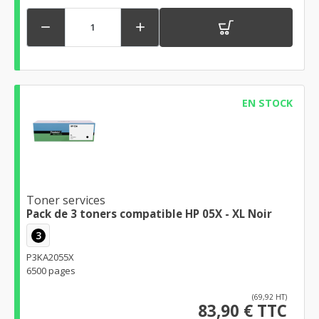


EN STOCK
Toner services
Pack de 3 toners compatible HP 05X - XL Noir
3
P3KA2055X
6500 pages
(69,92 HT)
83,90 € TTC