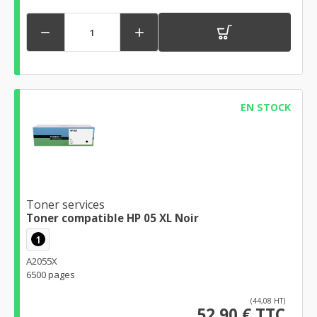


EN STOCK
Toner services
Toner compatible HP 05 XL Noir
1
A2055X
6500 pages
(44,08 HT)
52,90 € TTC