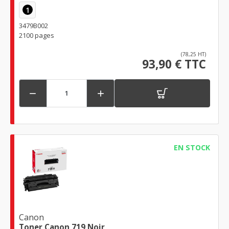
1
3479B002
2100 pages
(78,25 HT)
93,90 € TTC


EN STOCK
Canon
Toner Canon 719 Noir