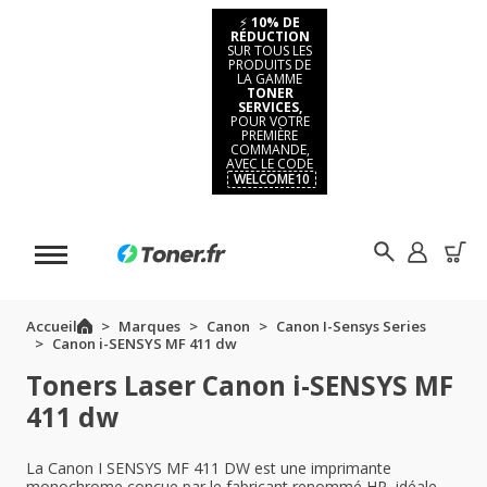
⚡
10% DE
RÉDUCTION
SUR TOUS LES
PRODUITS DE
LA GAMME
TONER
SERVICES,
POUR VOTRE
PREMIÈRE
COMMANDE,
AVEC LE CODE
WELCOME10
Accueil
Marques
Canon
Canon I-Sensys Series
Canon i-SENSYS MF 411 dw
Toners Laser Canon i-SENSYS MF
411 dw
La Canon I SENSYS MF 411 DW est une imprimante
monochrome conçue par le fabricant renommé HP, idéale