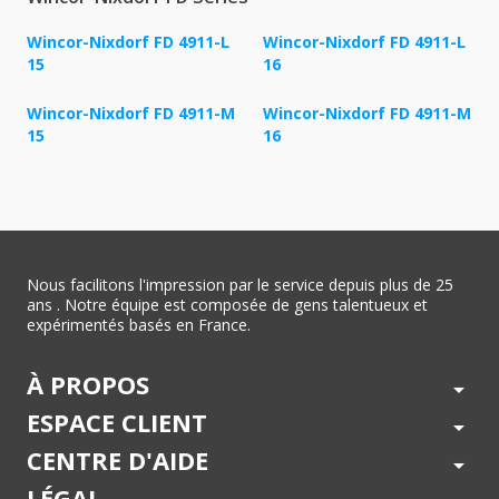
Wincor-Nixdorf FD 4911-L
Wincor-Nixdorf FD 4911-L
15
16
Wincor-Nixdorf FD 4911-M
Wincor-Nixdorf FD 4911-M
15
16
Nous facilitons l'impression par le service depuis plus de 25
ans . Notre équipe est composée de gens talentueux et
expérimentés basés en France.
À PROPOS
arrow_drop_down
ESPACE CLIENT
arrow_drop_down
CENTRE D'AIDE
arrow_drop_down
LÉGAL