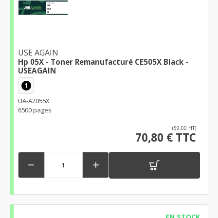
USE AGAIN
Hp 05X - Toner Remanufacturé CE505X Black -
USEAGAIN
1
UA-A2055X
6500 pages
(59,00 HT)
70,80 € TTC


EN STOCK