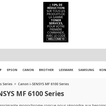
⚡
10% DE
RÉDUCTION
SUR TOUS LES
PRODUITS DE
LA GAMME
TONER
SERVICES,
POUR VOTRE
PREMIÈRE
COMMANDE,
AVEC LE CODE
WELCOME10
P
EPSON
CANON
BROTHER
LEXMARK
SAMSUNG
KON
s Series
Canon i-SENSYS MF 6100 Series
NSYS MF 6100 Series
imprimante monochrome conçue pour répondre aux besoins 