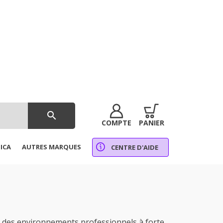
search
COMPTE
PANIER
ICA
AUTRES MARQUES
CENTRE D'AIDE
des environnements professionnels à forte