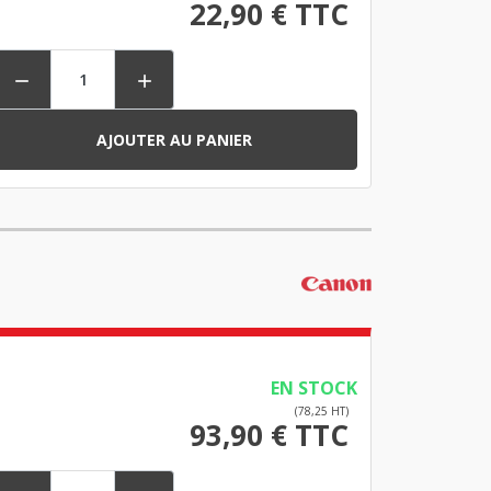
22,90 € TTC


AJOUTER AU PANIER
EN STOCK
(78,25 HT)
93,90 € TTC