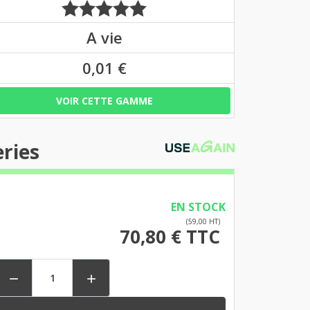
A vie
0,01 €
VOIR CETTE GAMME
ries
EN STOCK
(59,00 HT)
70,80 € TTC

