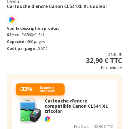
Canon
Cartouche d'encre Canon CL541XL XL Couleur
1
Voir la description produit
Séries :
PG540/CL541
Capacité :
400 pages
Coût par page :
0,07 €
(27,42 HT)
32,90 € TTC
Prix unitaire
-33%
Economie
immédiate
Cartouche d'encre
compatible Canon CL541 XL
tricolor
1
Prix Canon : 32,90 € TTC