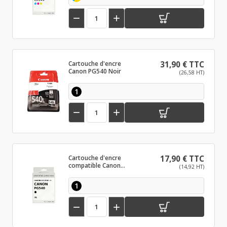


Cartouche d'encre
31,90 € TTC
Canon PG540 Noir
(26,58 HT)
1


Cartouche d'encre
17,90 € TTC
compatible Canon
(14,92 HT)
PG540 XL Noir
1

