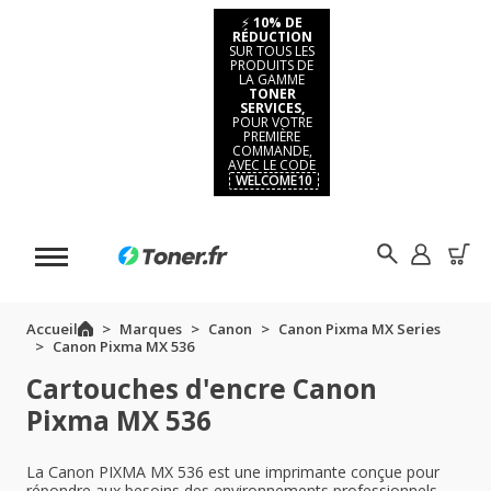
⚡
10% DE
RÉDUCTION
SUR TOUS LES
PRODUITS DE
LA GAMME
TONER
SERVICES,
POUR VOTRE
PREMIÈRE
COMMANDE,
AVEC LE CODE
WELCOME10
Accueil
Marques
Canon
Canon Pixma MX Series
Canon Pixma MX 536
Cartouches d'encre Canon
Pixma MX 536
La Canon PIXMA MX 536 est une imprimante conçue pour
répondre aux besoins des environnements professionnels