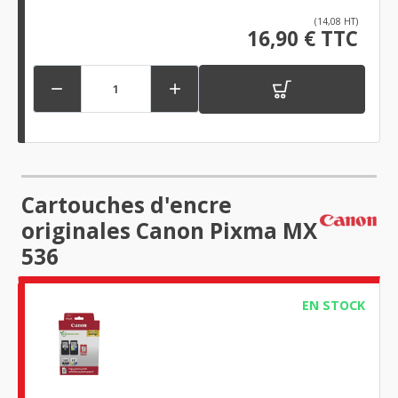
(14,08 HT)
16,90 € TTC


Cartouches d'encre
originales Canon Pixma MX
536
EN STOCK