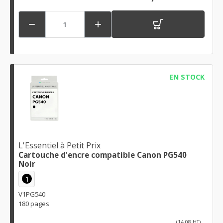


EN STOCK
L'Essentiel à Petit Prix
Cartouche d'encre compatible Canon PG540
Noir
1
V1PG540
180 pages
(14,08 HT)