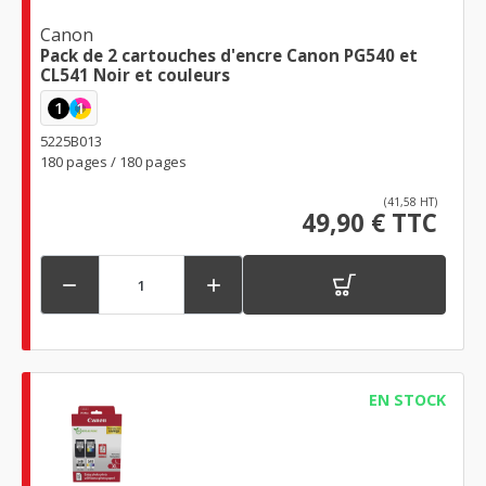
Canon
Pack de 2 cartouches d'encre Canon PG540 et
CL541 Noir et couleurs
1
1
5225B013
180 pages / 180 pages
(41,58 HT)
49,90 € TTC


EN STOCK