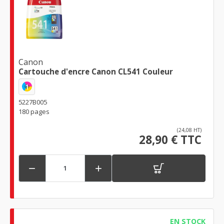
Canon
Cartouche d'encre Canon CL541 Couleur
1
5227B005
180 pages
(24,08 HT)
28,90 € TTC


EN STOCK