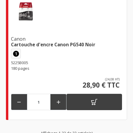
Canon
Cartouche d'encre Canon PG540 Noir
1
5225B005
180 pages
(24,08 HT)
28,90 € TTC

