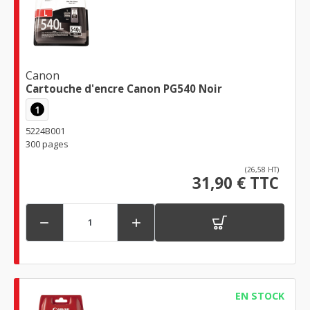
Canon
Cartouche d'encre Canon PG540 Noir
1
5224B001
300 pages
(26,58 HT)
31,90 € TTC


EN STOCK