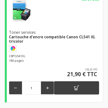
Toner services
Cartouche d'encre compatible Canon CL541 XL
tricolor
1
C8PG541XL
180 pages
(18,25 HT)
21,90 € TTC

