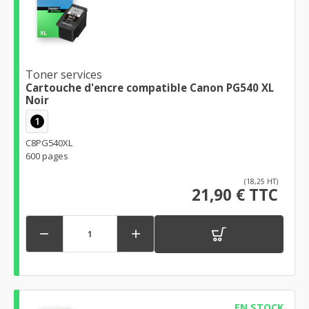
Toner services
Cartouche d'encre compatible Canon PG540 XL
Noir
1
C8PG540XL
600 pages
(18,25 HT)
21,90 € TTC


EN STOCK