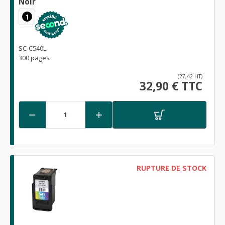
Noir
1
SC-C540L
300 pages
(27,42 HT)
32,90 € TTC


RUPTURE DE STOCK