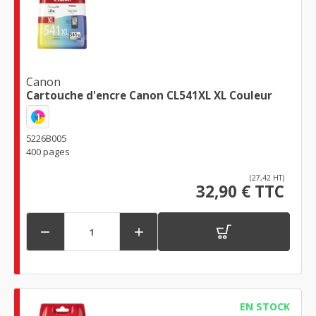
Canon
Cartouche d'encre Canon CL541XL XL Couleur
1
5226B005
400 pages
(27,42 HT)
32,90 € TTC


EN STOCK