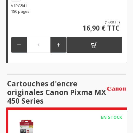
V1PG541
180 pages
(14,08 HT)
16,90 € TTC


Cartouches d'encre
originales Canon Pixma MX
450 Series
EN STOCK