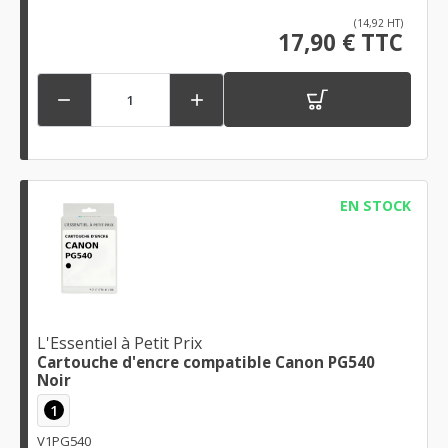
(14,92 HT)
17,90 € TTC


EN STOCK
L'Essentiel à Petit Prix
Cartouche d'encre compatible Canon PG540
Noir
1
V1PG540