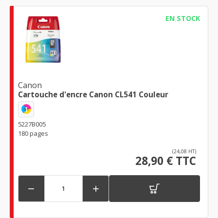
EN STOCK
Canon
Cartouche d'encre Canon CL541 Couleur
1
5227B005
180 pages
(24,08 HT)
28,90 € TTC

