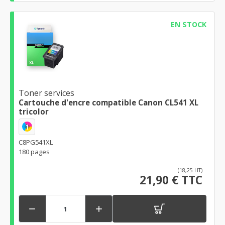
EN STOCK
Toner services
Cartouche d'encre compatible Canon CL541 XL
tricolor
1
C8PG541XL
180 pages
(18,25 HT)
21,90 € TTC

