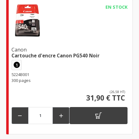
EN STOCK
Canon
Cartouche d'encre Canon PG540 Noir
1
5224B001
300 pages
(26,58 HT)
31,90 € TTC

