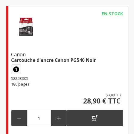
EN STOCK
Canon
Cartouche d'encre Canon PG540 Noir
1
5225B005
180 pages
(24,08 HT)
28,90 € TTC

