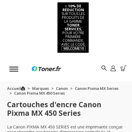
⚡
10% DE
RÉDUCTION
SUR TOUS LES
PRODUITS DE
LA GAMME
TONER
SERVICES,
POUR VOTRE
PREMIÈRE
COMMANDE,
AVEC LE CODE
WELCOME10
Accueil
Marques
Canon
Canon Pixma MX Series
Canon Pixma MX 450 Series
Cartouches d'encre Canon
Pixma MX 450 Series
La Canon PIXMA MX 450 SERIES est une imprimante conçue
pour répondre aux besoins d'impression centralisée et