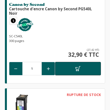
Canon by Second
Cartouche d'encre Canon by Second PG540L
Noir
1
SC-C540L
300 pages
(27,42 HT)
32,90 € TTC


RUPTURE DE STOCK