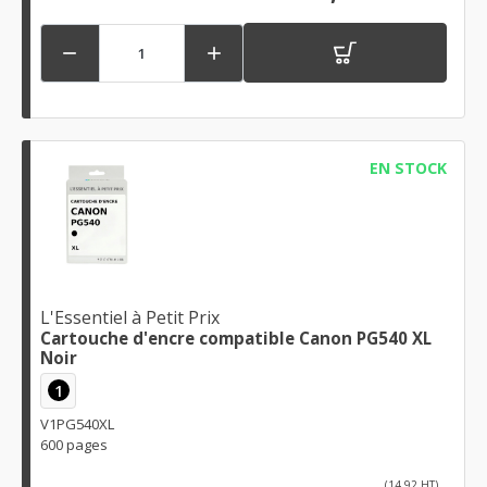


EN STOCK
L'Essentiel à Petit Prix
Cartouche d'encre compatible Canon PG540 XL
Noir
1
V1PG540XL
600 pages
(14,92 HT)