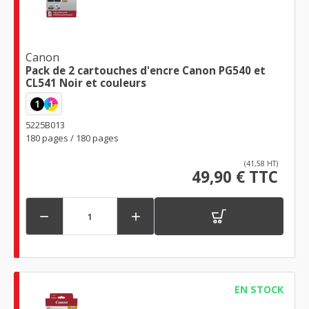
Canon
Pack de 2 cartouches d'encre Canon PG540 et
CL541 Noir et couleurs
1
1
5225B013
180 pages / 180 pages
(41,58 HT)
49,90 € TTC


EN STOCK