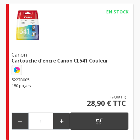
EN STOCK
Canon
Cartouche d'encre Canon CL541 Couleur
1
5227B005
180 pages
(24,08 HT)
28,90 € TTC

