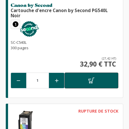
Canon by Second
Cartouche d'encre Canon by Second PG540L
Noir
1
SC-C540L
300 pages
(27,42 HT)
32,90 € TTC


RUPTURE DE STOCK