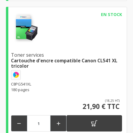
EN STOCK
Toner services
Cartouche d'encre compatible Canon CL541 XL
tricolor
1
C8PG541XL
180 pages
(18,25 HT)
21,90 € TTC

