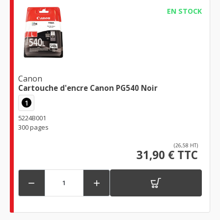
EN STOCK
Canon
Cartouche d'encre Canon PG540 Noir
1
5224B001
300 pages
(26,58 HT)
31,90 € TTC

