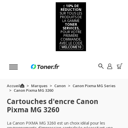
⚡
10% DE
RÉDUCTION
SUR TOUS LES
PRODUITS DE
LA GAMME
TONER
SERVICES,
POUR VOTRE
PREMIÈRE
COMMANDE,
AVEC LE CODE
WELCOME10
Accueil
Marques
Canon
Canon Pixma MG Series
Canon Pixma MG 3260
Cartouches d'encre Canon
Pixma MG 3260
La Canon PIXMA MG 3260 est un choix idéal pour les
environnements d'impression centralisée nécessitant une