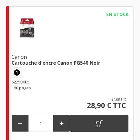
EN STOCK
Canon
Cartouche d'encre Canon PG540 Noir
1
5225B005
180 pages
(24,08 HT)
28,90 € TTC

