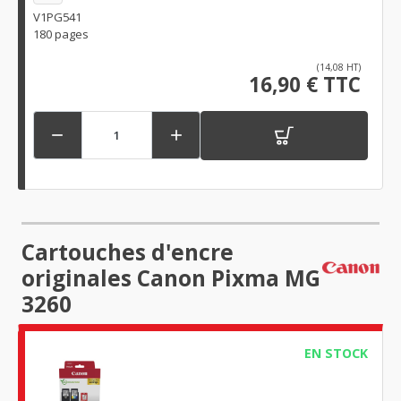
V1PG541
180 pages
(14,08 HT)
16,90 € TTC


Cartouches d'encre
originales Canon Pixma MG
3260
EN STOCK