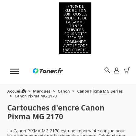
⚡
10% DE
RÉDUCTION
SUR TOUS LES
PRODUITS DE
LA GAMME
TONER
SERVICES,
POUR VOTRE
PREMIÈRE
COMMANDE,
AVEC LE CODE
WELCOME10
Accueil
Marques
Canon
Canon Pixma MG Series
Canon Pixma MG 2170
Cartouches d'encre Canon
Pixma MG 2170
La Canon PIXMA MG 2170 est une imprimante conçue pour
les environnements professionnels exigeants. Fabriquée par