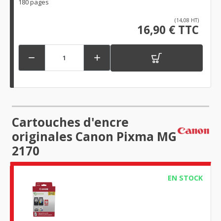
180 pages
(14,08 HT)
16,90 € TTC


Cartouches d'encre
originales Canon Pixma MG
2170
EN STOCK