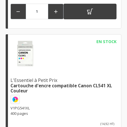


EN STOCK
L'Essentiel à Petit Prix
Cartouche d'encre compatible Canon CL541 XL
Couleur
1
V1PG541XL
400 pages
(14,92 HT)