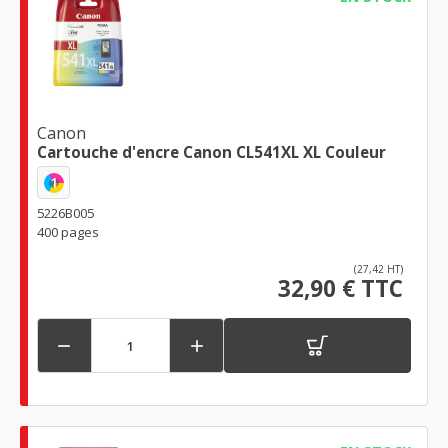
Canon
Cartouche d'encre Canon CL541XL XL Couleur
1
5226B005
400 pages
(27,42 HT)
32,90 € TTC

