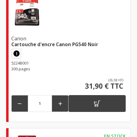
Canon
Cartouche d'encre Canon PG540 Noir
1
5224B001
300 pages
(26,58 HT)
31,90 € TTC


EN STOCK