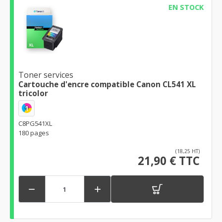
EN STOCK
Toner services
Cartouche d'encre compatible Canon CL541 XL
tricolor
1
C8PG541XL
180 pages
(18,25 HT)
21,90 € TTC

