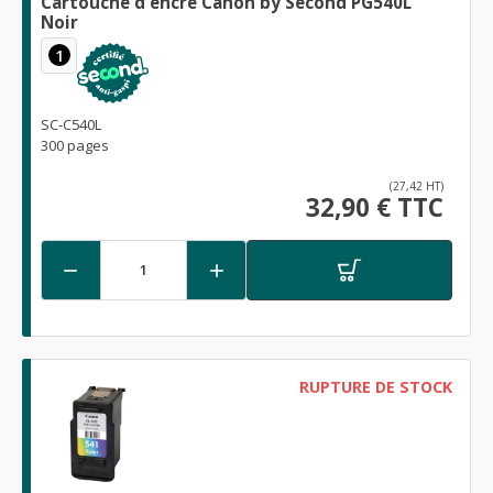
Cartouche d'encre Canon by Second PG540L
Noir
1
SC-C540L
300 pages
(27,42 HT)
32,90 € TTC


RUPTURE DE STOCK