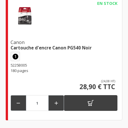
EN STOCK
Canon
Cartouche d'encre Canon PG540 Noir
1
5225B005
180 pages
(24,08 HT)
28,90 € TTC

