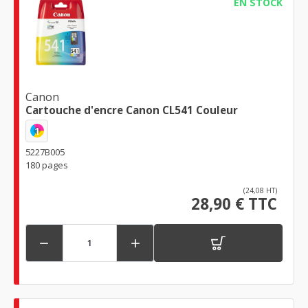
EN STOCK
Canon
Cartouche d'encre Canon CL541 Couleur
1
5227B005
180 pages
(24,08 HT)
28,90 € TTC

