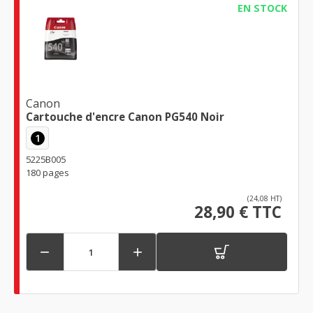
EN STOCK
Canon
Cartouche d'encre Canon PG540 Noir
1
5225B005
180 pages
(24,08 HT)
28,90 € TTC

