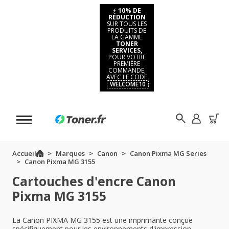
⚡
10% DE
RÉDUCTION
SUR TOUS LES
PRODUITS DE
LA GAMME
TONER
SERVICES,
POUR VOTRE
PREMIÈRE
COMMANDE,
AVEC LE CODE
WELCOME10
Accueil
Marques
Canon
Canon Pixma MG Series
Canon Pixma MG 3155
Cartouches d'encre Canon
Pixma MG 3155
La Canon PIXMA MG 3155 est une imprimante conçue
spécifiquement pour les environnements d'impression