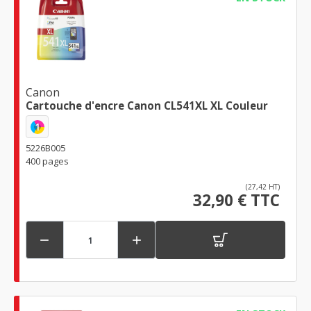
Canon
Cartouche d'encre Canon CL541XL XL Couleur
1
5226B005
400 pages
(27,42 HT)
32,90 € TTC

