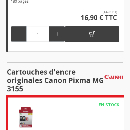
180 pages
(14,08 HT)
16,90 € TTC


Cartouches d'encre
originales Canon Pixma MG
3155
EN STOCK