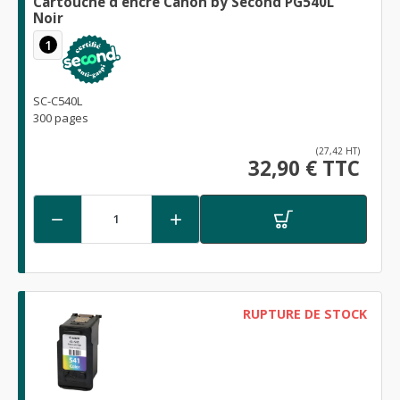
Cartouche d'encre Canon by Second PG540L
Noir
1
SC-C540L
300 pages
(27,42 HT)
32,90 € TTC


RUPTURE DE STOCK