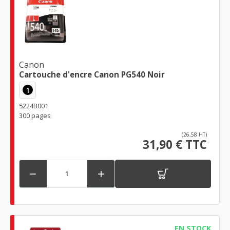
Canon
Cartouche d'encre Canon PG540 Noir
1
5224B001
300 pages
(26,58 HT)
31,90 € TTC


EN STOCK