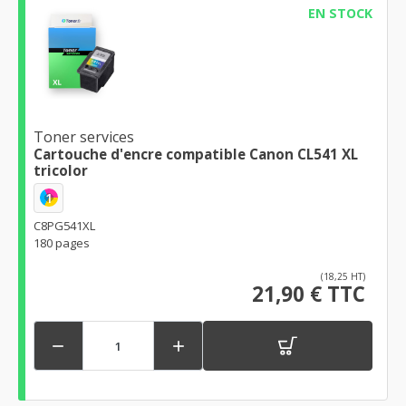
EN STOCK
Toner services
Cartouche d'encre compatible Canon CL541 XL
tricolor
1
C8PG541XL
180 pages
(18,25 HT)
21,90 € TTC

