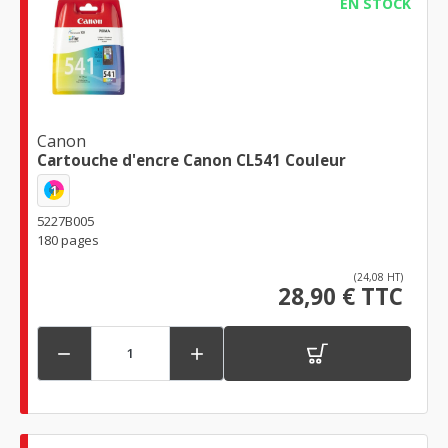
EN STOCK
Canon
Cartouche d'encre Canon CL541 Couleur
1
5227B005
180 pages
(24,08 HT)
28,90 € TTC

