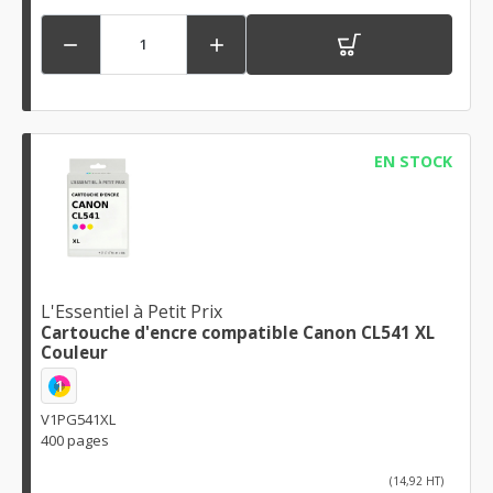


EN STOCK
L'Essentiel à Petit Prix
Cartouche d'encre compatible Canon CL541 XL
Couleur
1
V1PG541XL
400 pages
(14,92 HT)