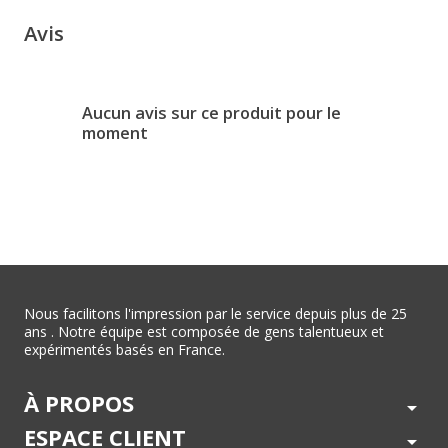
Avis
Aucun avis sur ce produit pour le
moment
Nous facilitons l'impression par le service depuis plus de 25
ans . Notre équipe est composée de gens talentueux et
expérimentés basés en France.
À PROPOS
arrow_drop_down
ESPACE CLIENT
arrow_drop_down