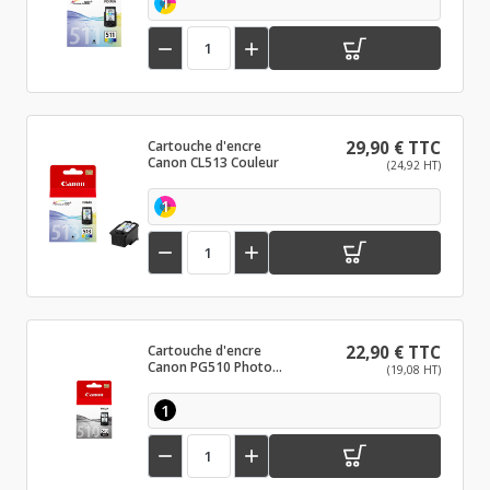
1


Cartouche d'encre
29,90 € TTC
Canon CL513 Couleur
(24,92 HT)
1


Cartouche d'encre
22,90 € TTC
Canon PG510 Photo
(19,08 HT)
noir
1

