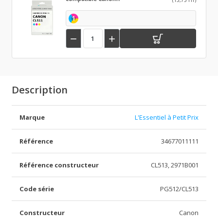
(13,75 HT)
CL511 Couleur
1


Description
Marque
L'Essentiel à Petit Prix
Référence
34677011111
Référence constructeur
CL513, 2971B001
Code série
PG512/CL513
Constructeur
Canon