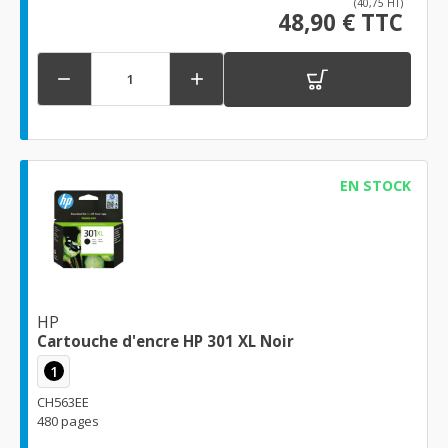
(40,75 HT)
48,90 € TTC


EN STOCK
HP
Cartouche d'encre HP 301 XL Noir
1
CH563EE
480 pages