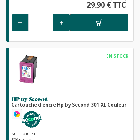
29,90 € TTC


EN STOCK
HP by Second
Cartouche d'encre Hp by Second 301 XL Couleur
1
SC-H301CLXL
500 pages