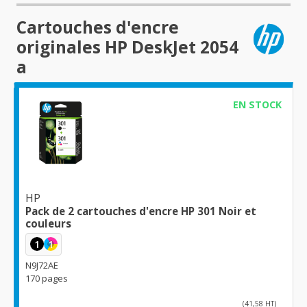
Cartouches d'encre
originales HP DeskJet 2054
a
EN STOCK
HP
Pack de 2 cartouches d'encre HP 301 Noir et
couleurs
1
1
N9J72AE
170 pages
(41,58 HT)