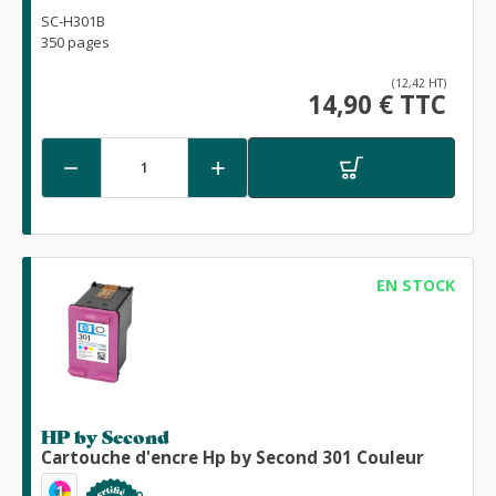
SC-H301B
350 pages
(12,42 HT)
14,90 € TTC


EN STOCK
HP by Second
Cartouche d'encre Hp by Second 301 Couleur
1