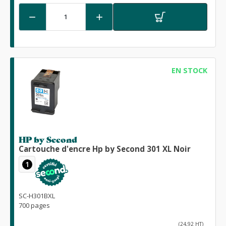


EN STOCK
HP by Second
Cartouche d'encre Hp by Second 301 XL Noir
1
SC-H301BXL
700 pages
(24,92 HT)