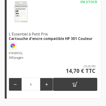
EN STOCK
L'Essentiel à Petit Prix
Cartouche d'encre compatible HP 301 Couleur
1
V1H301CL
300 pages
(12,25 HT)
14,70 € TTC

