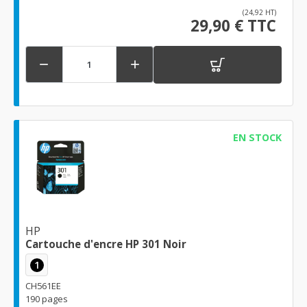
(24,92 HT)
29,90 € TTC


EN STOCK
HP
Cartouche d'encre HP 301 Noir
1
CH561EE
190 pages