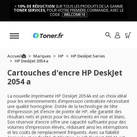
⚡
10% DE RÉDUCTION
SUR TOUS LES PRODUITS DE LA GAMME
TONER SERVICES,
POUR VOTRE PREMIÈRE COMMANDE, AVEC LE
CODE
WELCOME10
Accueil
Marques
HP
HP DeskJet Series
HP DeskJet 2054 a
Cartouches d'encre HP DeskJet
2054 a
La nouvelle imprimante HP Deskjet 2054A est un choix idéal
pour les environnements d'impression centralisée nécessitant
une qualité homogène. Dotée de la technologie de tête
d'impression jet d'encre de pointe de HP, elle garantit des
résultats nets et précis pour les documents en noir et blanc.
Son réservoir d'encre offre une capacité suffisante pour des
volumes d'impression élevés, réduisant ainsi les interruptions
et les coûts de remplacement fréquents. Avec sa fiabilité