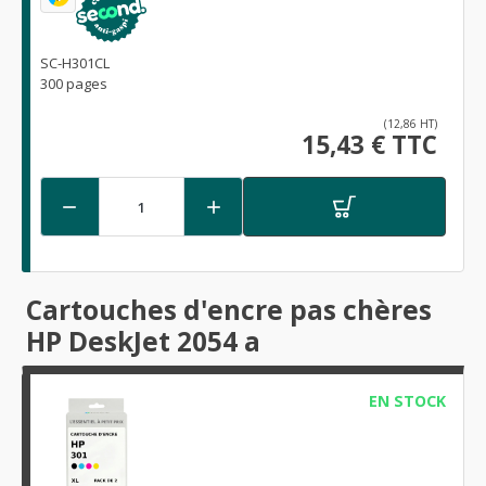
SC-H301CL
300 pages
(12,86 HT)
15,43 € TTC


Cartouches d'encre pas chères
HP DeskJet 2054 a
EN STOCK