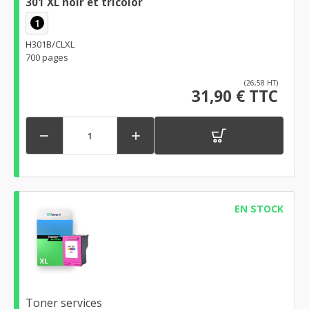
301 XL noir et tricolor
1
H301B/CLXL
700 pages
(26,58 HT)
31,90 € TTC


EN STOCK
Toner services