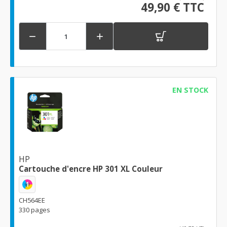
49,90 € TTC


EN STOCK
HP
Cartouche d'encre HP 301 XL Couleur
1
CH564EE
330 pages