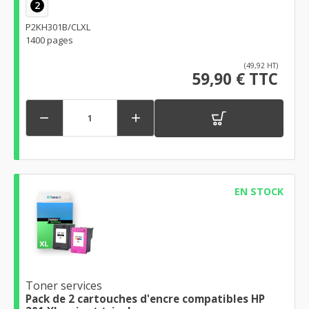
2
P2KH301B/CLXL
1400 pages
(49,92 HT)
59,90 € TTC


EN STOCK
Toner services
Pack de 2 cartouches d'encre compatibles HP