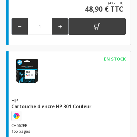
(40,75 HT)
48,90 € TTC


EN STOCK
HP
Cartouche d'encre HP 301 Couleur
1
CH562EE
165 pages