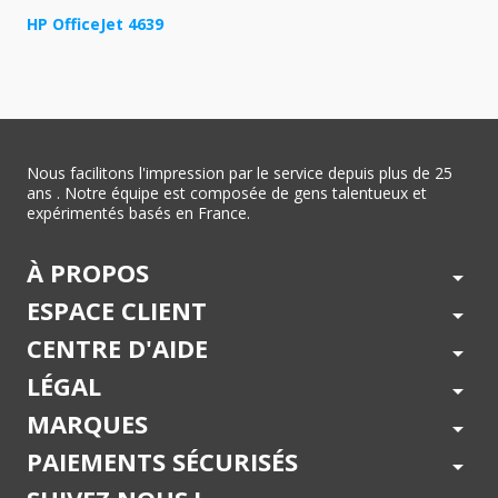
HP OfficeJet 4639
Nous facilitons l'impression par le service depuis plus de 25
ans . Notre équipe est composée de gens talentueux et
expérimentés basés en France.
À PROPOS
arrow_drop_down
ESPACE CLIENT
arrow_drop_down
CENTRE D'AIDE
arrow_drop_down
LÉGAL
arrow_drop_down
MARQUES
arrow_drop_down
PAIEMENTS SÉCURISÉS
arrow_drop_down