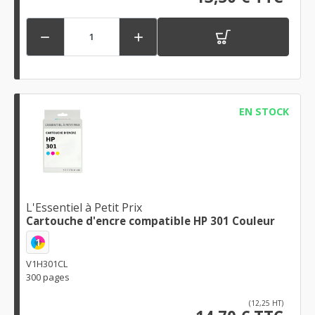


EN STOCK
L'Essentiel à Petit Prix
Cartouche d'encre compatible HP 301 Couleur
1
V1H301CL
300 pages
(12,25 HT)