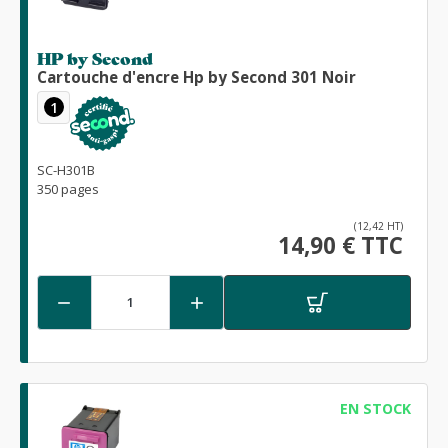
HP by Second
Cartouche d'encre Hp by Second 301 Noir
1
SC-H301B
350 pages
(12,42 HT)
14,90 € TTC


EN STOCK