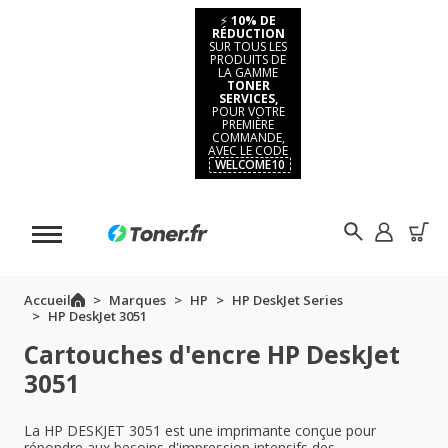
⚡
10% DE
RÉDUCTION
SUR TOUS LES
PRODUITS DE
LA GAMME
TONER
SERVICES,
POUR VOTRE
PREMIÈRE
COMMANDE,
AVEC LE CODE
WELCOME10
Accueil
Marques
HP
HP DeskJet Series
HP DeskJet 3051
Cartouches d'encre HP DeskJet
3051
La HP DESKJET 3051 est une imprimante conçue pour
répondre aux besoins d'impression intensifs des