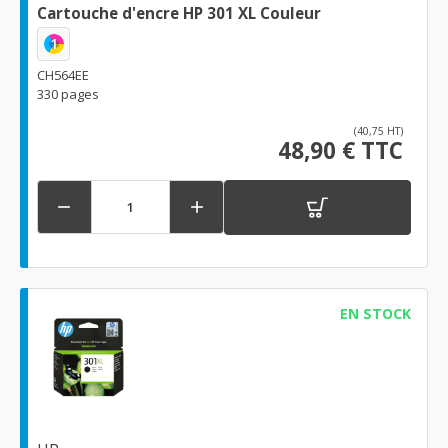
Cartouche d'encre HP 301 XL Couleur
1
CH564EE
330 pages
(40,75 HT)
48,90 € TTC


EN STOCK