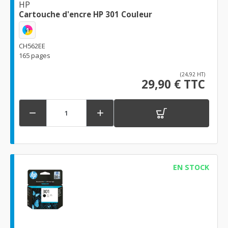
HP
Cartouche d'encre HP 301 Couleur
1
CH562EE
165 pages
(24,92 HT)
29,90 € TTC


EN STOCK