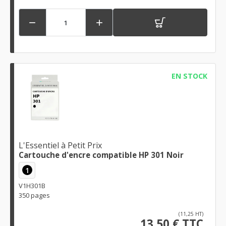


EN STOCK
L'Essentiel à Petit Prix
Cartouche d'encre compatible HP 301 Noir
1
V1H301B
350 pages
(11,25 HT)
13,50 € TTC