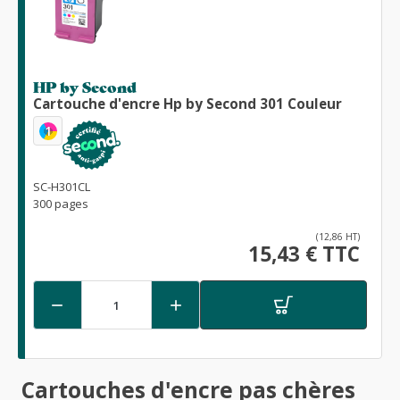
HP by Second
Cartouche d'encre Hp by Second 301 Couleur
1
SC-H301CL
300 pages
(12,86 HT)
15,43 € TTC


Cartouches d'encre pas chères