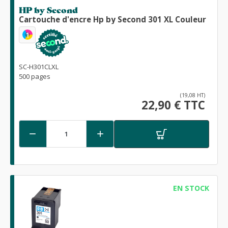
HP by Second
Cartouche d'encre Hp by Second 301 XL Couleur
1
SC-H301CLXL
500 pages
(19,08 HT)
22,90 € TTC


EN STOCK