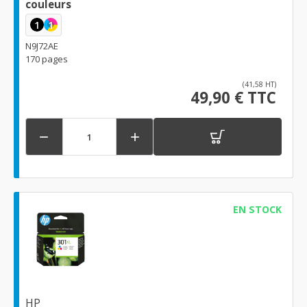
couleurs
1
1
N9J72AE
170 pages
(41,58 HT)
49,90 € TTC


EN STOCK
HP