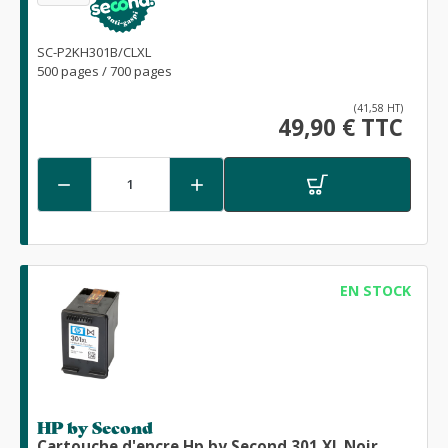
SC-P2KH301B/CLXL
500 pages / 700 pages
(41,58 HT)
49,90 € TTC


EN STOCK
HP by Second
Cartouche d'encre Hp by Second 301 XL Noir