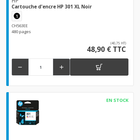
HP
Cartouche d'encre HP 301 XL Noir
1
CH563EE
480 pages
(40,75 HT)
48,90 € TTC


EN STOCK