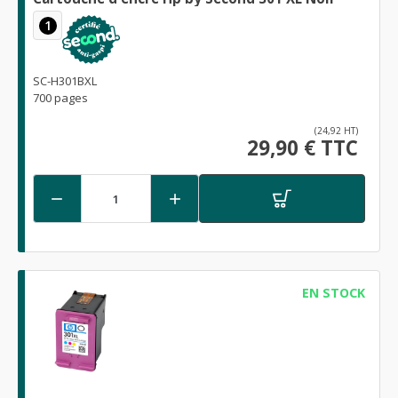
1
SC-H301BXL
700 pages
(24,92 HT)
29,90 € TTC


EN STOCK