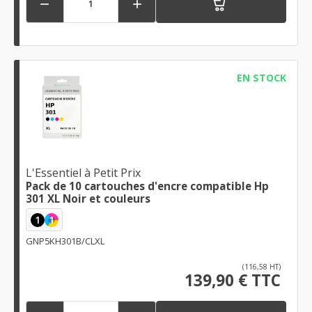


EN STOCK
L'Essentiel à Petit Prix
Pack de 10 cartouches d'encre compatible Hp
301 XL Noir et couleurs
1
1
GNP5KH301B/CLXL
(116,58 HT)
139,90 € TTC