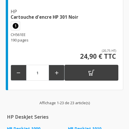
HP
Cartouche d'encre HP 301 Noir
1
CH561EE
190 pages
(20,75 HT)
24,90 € TTC


Affichage 1-23 de 23 article(s)
HP DeskJet Series
HP DeskJet 1000
HP DeskJet 1010