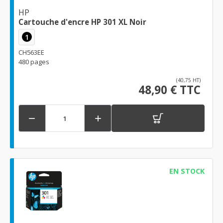
HP
Cartouche d'encre HP 301 XL Noir
1
CH563EE
480 pages
(40,75 HT)
48,90 € TTC


EN STOCK