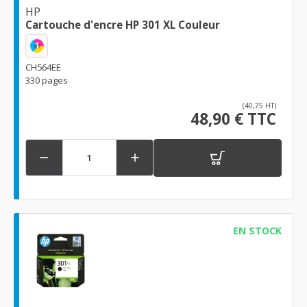
HP
Cartouche d'encre HP 301 XL Couleur
1
CH564EE
330 pages
(40,75 HT)
48,90 € TTC


EN STOCK