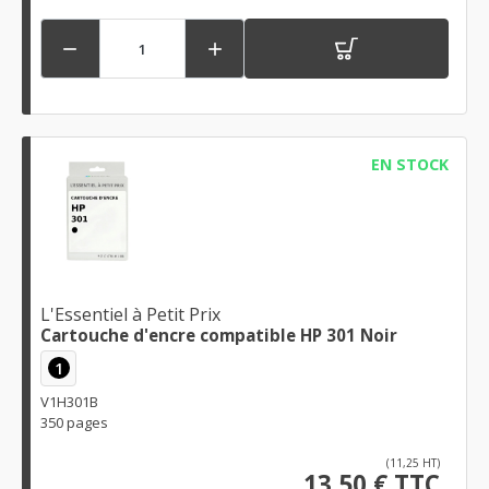


EN STOCK
L'Essentiel à Petit Prix
Cartouche d'encre compatible HP 301 Noir
1
V1H301B
350 pages
(11,25 HT)
13,50 € TTC