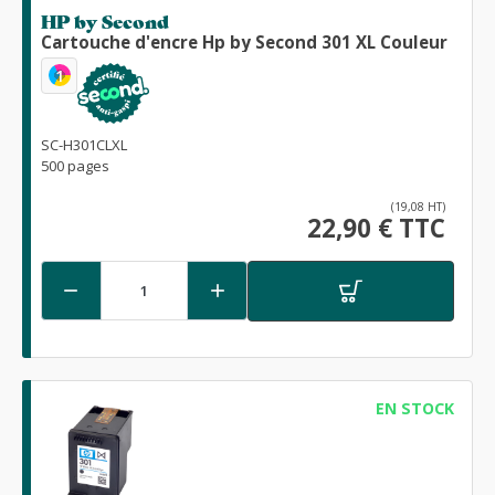
HP by Second
Cartouche d'encre Hp by Second 301 XL Couleur
1
SC-H301CLXL
500 pages
(19,08 HT)
22,90 € TTC


EN STOCK