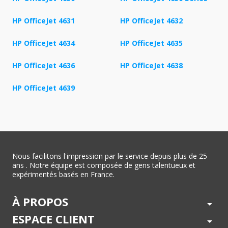
HP OfficeJet 4631
HP OfficeJet 4632
HP OfficeJet 4634
HP OfficeJet 4635
HP OfficeJet 4636
HP OfficeJet 4638
HP OfficeJet 4639
Nous facilitons l'impression par le service depuis plus de 25
ans . Notre équipe est composée de gens talentueux et
expérimentés basés en France.
À PROPOS
arrow_drop_down
ESPACE CLIENT
arrow_drop_down