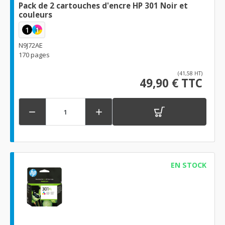
Pack de 2 cartouches d'encre HP 301 Noir et
couleurs
1
1
N9J72AE
170 pages
(41,58 HT)
49,90 € TTC


EN STOCK