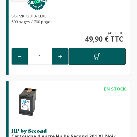
SC-P2KH301B/CLXL
500 pages / 700 pages
(41,58 HT)
49,90 € TTC


EN STOCK
HP by Second
Cartouche d'encre Hp by Second 301 XL Noir