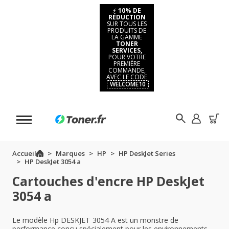
⚡
10% DE
RÉDUCTION
SUR TOUS LES
PRODUITS DE
LA GAMME
TONER
SERVICES,
POUR VOTRE
PREMIÈRE
COMMANDE,
AVEC LE CODE
WELCOME10
Accueil
Marques
HP
HP DeskJet Series
HP DeskJet 3054 a
Cartouches d'encre HP DeskJet
3054 a
Le modèle Hp DESKJET 3054 A est un monstre de
performance conçu spécialement pour les environnements