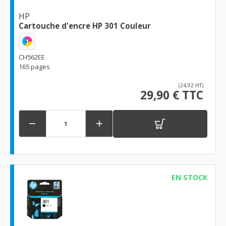
HP
Cartouche d'encre HP 301 Couleur
1
CH562EE
165 pages
(24,92 HT)
29,90 € TTC


EN STOCK