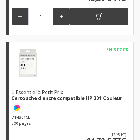


EN STOCK
L'Essentiel à Petit Prix
Cartouche d'encre compatible HP 301 Couleur
1
V1H301CL
300 pages
(12,25 HT)