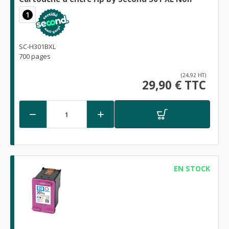
1
SC-H301BXL
700 pages
(24,92 HT)
29,90 € TTC


EN STOCK