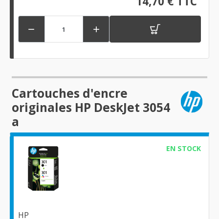
14,70 € TTC


Cartouches d'encre
originales HP DeskJet 3054
a
EN STOCK
HP