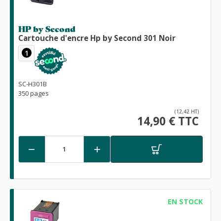
HP by Second
Cartouche d'encre Hp by Second 301 Noir
1
SC-H301B
350 pages
(12,42 HT)
14,90 € TTC


EN STOCK