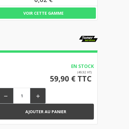
VOIR CETTE GAMME
EN STOCK
(49,92 HT)
59,90 € TTC


AJOUTER AU PANIER