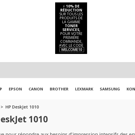
⚡
10% DE
RÉDUCTION
SUR TOUS LES
PRODUITS DE
LA GAMME
TONER
SERVICES,
POUR VOTRE
PREMIÈRE
COMMANDE,
AVEC LE CODE
WELCOME10
P
EPSON
CANON
BROTHER
LEXMARK
SAMSUNG
KON
HP DeskJet 1010
eskJet 1010
e pour répondre aux besoins d'impression intensifs des en