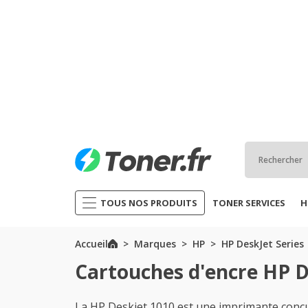
TOUS NOS PRODUITS
TONER SERVICES
H
Accueil
Marques
HP
HP DeskJet Series
Cartouches d'encre HP D
La HP Deskjet 1010 est une imprimante conçu