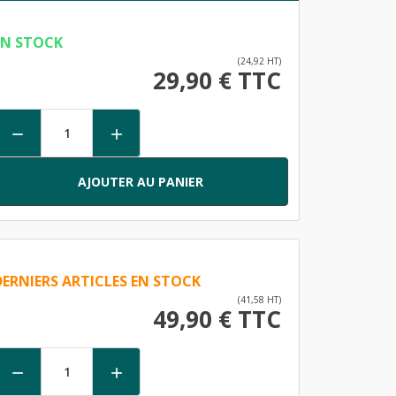
EN STOCK
(24,92 HT)
29,90 € TTC


AJOUTER AU PANIER
DERNIERS ARTICLES EN STOCK
(41,58 HT)
49,90 € TTC

