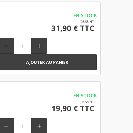
EN STOCK
(26,58 HT)
31,90 € TTC


AJOUTER AU PANIER
EN STOCK
(16,58 HT)
19,90 € TTC

