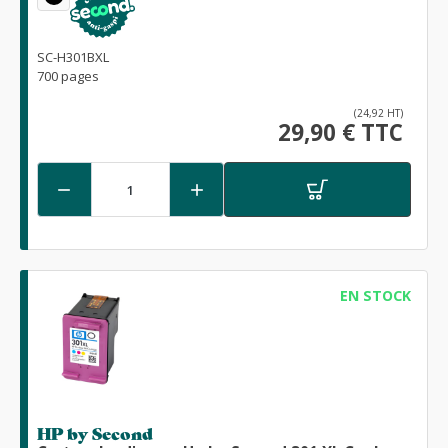
SC-H301BXL
700 pages
(24,92 HT)
29,90 € TTC


EN STOCK
HP by Second