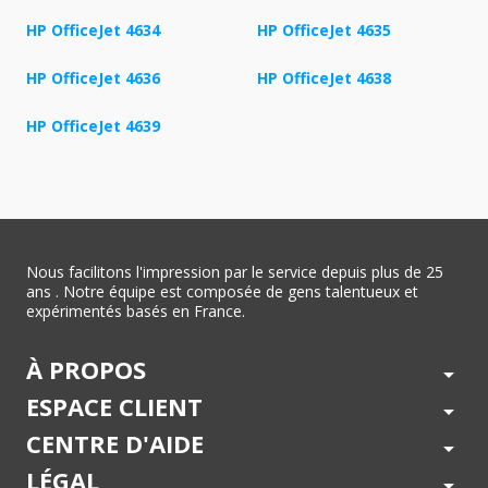
HP OfficeJet 4634
HP OfficeJet 4635
HP OfficeJet 4636
HP OfficeJet 4638
HP OfficeJet 4639
Nous facilitons l'impression par le service depuis plus de 25
ans . Notre équipe est composée de gens talentueux et
expérimentés basés en France.
À PROPOS
arrow_drop_down
ESPACE CLIENT
arrow_drop_down
CENTRE D'AIDE
arrow_drop_down
LÉGAL
arrow_drop_down