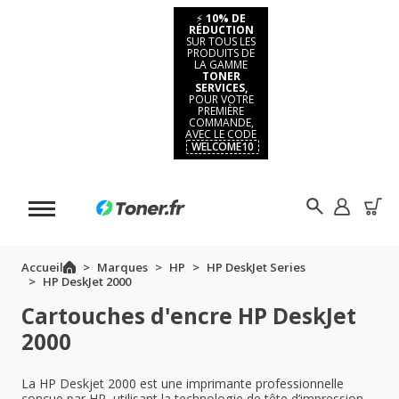
⚡
10% DE
RÉDUCTION
SUR TOUS LES
PRODUITS DE
LA GAMME
TONER
SERVICES,
POUR VOTRE
PREMIÈRE
COMMANDE,
AVEC LE CODE
WELCOME10
Accueil
Marques
HP
HP DeskJet Series
HP DeskJet 2000
Cartouches d'encre HP DeskJet
2000
La HP Deskjet 2000 est une imprimante professionnelle
conçue par HP, utilisant la technologie de tête d’impression