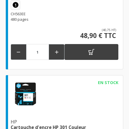
1
CH563EE
480 pages
(40,75 HT)
48,90 € TTC


EN STOCK
HP
Cartouche d'encre HP 301 Couleur