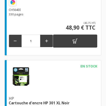
1
CH564EE
330 pages
(40,75 HT)
48,90 € TTC


EN STOCK
HP
Cartouche d'encre HP 301 XL Noir