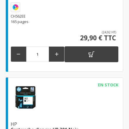
1
CH562EE
165 pages
(24,92 HT)
29,90 € TTC


EN STOCK
HP