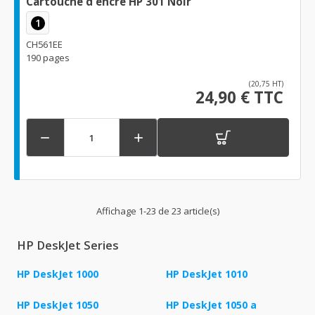
Cartouche d'encre HP 301 Noir
1
CH561EE
190 pages
(20,75 HT)
24,90 € TTC


Affichage 1-23 de 23 article(s)
HP DeskJet Series
HP DeskJet 1000
HP DeskJet 1010
HP DeskJet 1050
HP DeskJet 1050 a