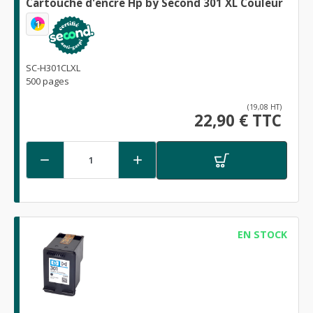
Cartouche d'encre Hp by Second 301 XL Couleur
1
SC-H301CLXL
500 pages
(19,08 HT)
22,90 € TTC


EN STOCK