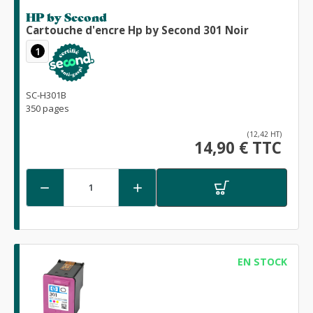
HP by Second
Cartouche d'encre Hp by Second 301 Noir
1
SC-H301B
350 pages
(12,42 HT)
14,90 € TTC


EN STOCK