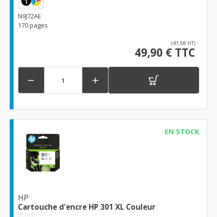
1
1
N9J72AE
170 pages
(41,58 HT)
49,90 € TTC


EN STOCK
HP
Cartouche d'encre HP 301 XL Couleur