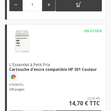


EN STOCK
L'Essentiel à Petit Prix
Cartouche d'encre compatible HP 301 Couleur
1
V1H301CL
300 pages
(12,25 HT)
14,70 € TTC