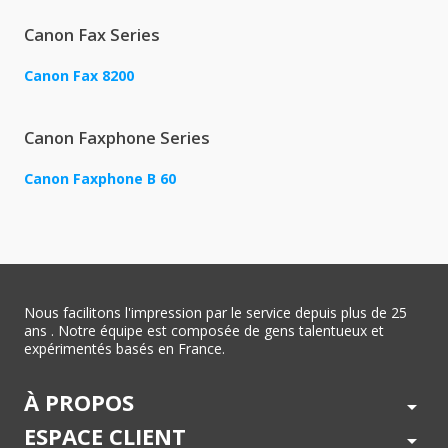
Canon Fax Series
Canon Fax 8200
Canon Faxphone Series
Canon Faxphone B 60
Nous facilitons l'impression par le service depuis plus de 25
ans . Notre équipe est composée de gens talentueux et
expérimentés basés en France.
À PROPOS
arrow_drop_down
ESPACE CLIENT
arrow_drop_down