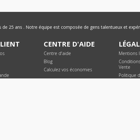
plus de 25 ans . Notre équipe est composée de gens talentueux et exp
CLIENT
CENTRE D'AIDE
LÉGAL
vos
Centre d'aide
Mentions l
Blog
Condition
Vente
Calculez vos économies
ande
Politique 
des donn
personnel
Plan du si
SUIVEZ NOUS !
© 2026 - Toner Services