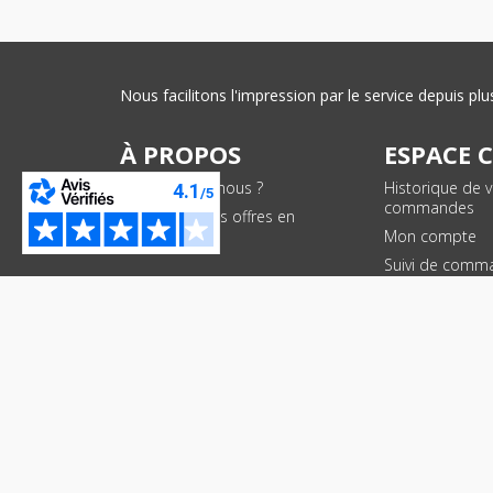
Nous facilitons l'impression par le service depuis 
À PROPOS
ESPACE 
Qui sommes-nous ?
Historique de 
commandes
Conditions des offres en
cours
Mon compte
Suivi de comm
PAIEMENTS SÉCURISÉS