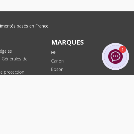
érimentés basés en France.
MARQUES
1
égales
HP
s Générales de
Canon
Epson
de protection
ées
Brother
les
Dell
te