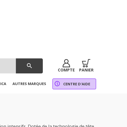
search
COMPTE
PANIER
ICA
AUTRES MARQUES
CENTRE D'AIDE
 intensifs. Dotée de la technologie de tête