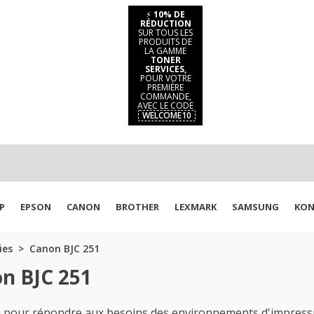
⚡
10% DE
RÉDUCTION
SUR TOUS LES
PRODUITS DE
LA GAMME
TONER
SERVICES,
POUR VOTRE
PREMIÈRE
COMMANDE,
AVEC LE CODE
WELCOME10
P
EPSON
CANON
BROTHER
LEXMARK
SAMSUNG
KON
ies
Canon BJC 251
n BJC 251
pour répondre aux besoins des environnements d'impression