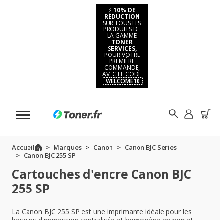
⚡
10% DE
RÉDUCTION
SUR TOUS LES
PRODUITS DE
LA GAMME
TONER
SERVICES,
POUR VOTRE
PREMIÈRE
COMMANDE,
AVEC LE CODE
WELCOME10
Accueil
Marques
Canon
Canon BJC Series
Canon BJC 255 SP
Cartouches d'encre Canon BJC
255 SP
La Canon BJC 255 SP est une imprimante idéale pour les
besoins d'impression centralisée et homogène en noir et