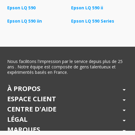
Epson LQ 590
Epson LQ 590 ii
Epson LQ 590 iin
Epson LQ 590 Series
Nous facilitons l'impression par le service depuis plus de 25
ans . Notre équipe est composée de gens talentueux et
expérimentés basés en France.
À PROPOS
arrow_drop_down
ESPACE CLIENT
arrow_drop_down
CENTRE D'AIDE
arrow_drop_down
LÉGAL
arrow_drop_down
MARQUES
arrow_drop_down