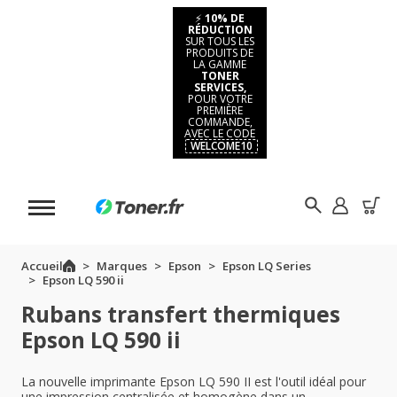
⚡
10% DE
RÉDUCTION
SUR TOUS LES
PRODUITS DE
LA GAMME
TONER
SERVICES,
POUR VOTRE
PREMIÈRE
COMMANDE,
AVEC LE CODE
WELCOME10
Accueil
Marques
Epson
Epson LQ Series
Epson LQ 590 ii
Rubans transfert thermiques
Epson LQ 590 ii
La nouvelle imprimante Epson LQ 590 II est l'outil idéal pour
une impression centralisée et homogène dans un