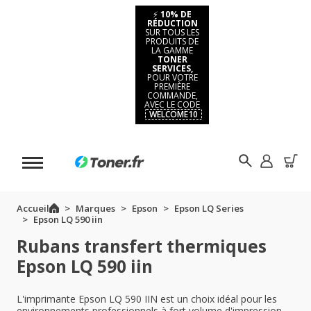
⚡
10% DE
RÉDUCTION
SUR TOUS LES
PRODUITS DE
LA GAMME
TONER
SERVICES,
POUR VOTRE
PREMIÈRE
COMMANDE,
AVEC LE CODE
WELCOME10
Accueil
Marques
Epson
Epson LQ Series
Epson LQ 590 iin
Rubans transfert thermiques
Epson LQ 590 iin
L'imprimante Epson LQ 590 IIN est un choix idéal pour les
environnements professionnels à fort volume d'impression.