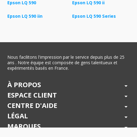
Epson LQ 590
Epson LQ 590 ii
Epson LQ 590 iin
Epson LQ 590 Series
Nous facilitons l'impression par le service depuis plus de 25
ans . Notre équipe est composée de gens talentueux et
expérimentés basés en France.
À PROPOS
arrow_drop_down
ESPACE CLIENT
arrow_drop_down
CENTRE D'AIDE
arrow_drop_down
LÉGAL
arrow_drop_down
MARQUES
arrow_drop_down
PAIEMENTS SÉCURISÉS