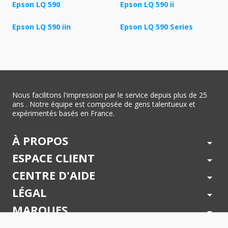
Epson LQ 590
Epson LQ 590 ii
Epson LQ 590 iin
Epson LQ 590 Series
Nous facilitons l'impression par le service depuis plus de 25
ans . Notre équipe est composée de gens talentueux et
expérimentés basés en France.
À PROPOS
arrow_drop_down
ESPACE CLIENT
arrow_drop_down
CENTRE D'AIDE
arrow_drop_down
LÉGAL
arrow_drop_down
MARQUES
arrow_drop_down
PAIEMENTS SÉCURISÉS