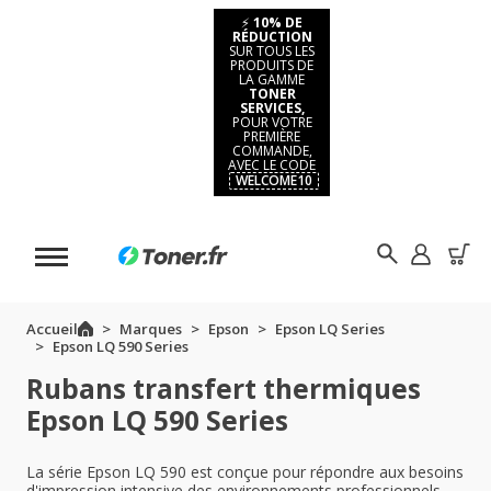
⚡
10% DE
RÉDUCTION
SUR TOUS LES
PRODUITS DE
LA GAMME
TONER
SERVICES,
POUR VOTRE
PREMIÈRE
COMMANDE,
AVEC LE CODE
WELCOME10
Accueil
Marques
Epson
Epson LQ Series
Epson LQ 590 Series
Rubans transfert thermiques
Epson LQ 590 Series
La série Epson LQ 590 est conçue pour répondre aux besoins
d'impression intensive des environnements professionnels