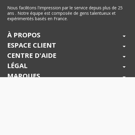
Nous facilitons l'impression par le service depuis plus de 25
ans . Notre équipe est composée de gens talentueux et
expérimentés basés en France.
À PROPOS
arrow_drop_down
ESPACE CLIENT
arrow_drop_down
CENTRE D'AIDE
arrow_drop_down
LÉGAL
arrow_drop_down
MARQUES
arrow_drop_down
PAIEMENTS SÉCURISÉS
arrow_drop_down
SUIVEZ NOUS !
arrow_drop_down
© 2026 - Toner Services