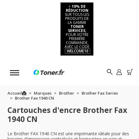
⚡
10% DE
RÉDUCTION
SUR TOUS LES
PRODUITS DE
LA GAMME
TONER
SERVICES,
POUR VOTRE
PREMIÈRE
COMMANDE,
AVEC LE CODE
WELCOME10
Accueil
Marques
Brother
Brother Fax Series
Brother Fax 1940 CN
Cartouches d'encre Brother Fax
1940 CN
Le Brother FAX 1940 CN est une imprimante idéale pour des
besoins d'impression centralisée et homogène en noir et