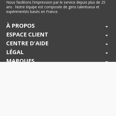
Nous facilitons l'impression par le service depuis plus de 25
ans . Notre équipe est composée de gens talentueux et
expérimentés basés en France.
À PROPOS
arrow_drop_down
ESPACE CLIENT
arrow_drop_down
CENTRE D'AIDE
arrow_drop_down
LÉGAL
arrow_drop_down
MARQUES
arrow_drop_down
PAIEMENTS SÉCURISÉS
arrow_drop_down
SUIVEZ NOUS !
arrow_drop_down
© 2026 - Toner Services