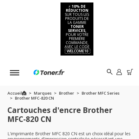
⚡
10% DE
RÉDUCTION
SUR TOUS LES
PRODUITS DE
LA GAMME
TONER
SERVICES,
POUR VOTRE
PREMIÈRE
COMMANDE,
AVEC LE CODE
WELCOME10
Accueil
Marques
Brother
Brother MFC Series
Brother MFC-820 CN
Cartouches d'encre Brother
MFC-820 CN
L'imprimante Brother MFC 820 CN est un choix idéal pour les
environnements d'impression centralisée nécessitant une