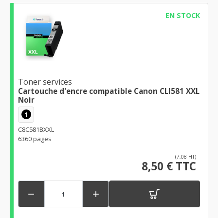
EN STOCK
Toner services
Cartouche d'encre compatible Canon CLI581 XXL
Noir
1
C8C581BXXL
6360 pages
(7,08 HT)
8,50 € TTC

