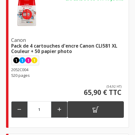
Canon
Pack de 4 cartouches d'encre Canon CLI581 XL
Couleur + 50 papier photo
1
1
1
1
2052C004
520 pages
(54,92 HT)
65,90 € TTC

