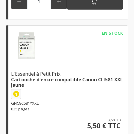


EN STOCK
L'Essentiel à Petit Prix
Cartouche d'encre compatible Canon CLI581 XXL
Jaune
1
GNC8C581YXXL
825 pages
(4,58 HT)
5,50 € TTC