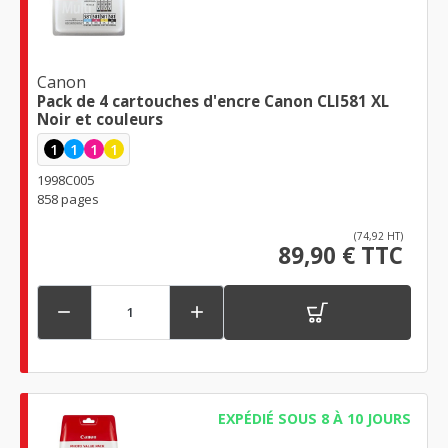
Canon
Pack de 4 cartouches d'encre Canon CLI581 XL
Noir et couleurs
1
1
1
1
1998C005
858 pages
(74,92 HT)
89,90 € TTC


EXPÉDIÉ SOUS 8 À 10 JOURS