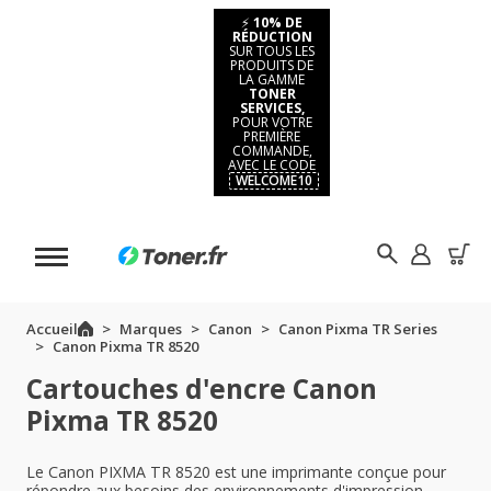
⚡
10% DE
RÉDUCTION
SUR TOUS LES
PRODUITS DE
LA GAMME
TONER
SERVICES,
POUR VOTRE
PREMIÈRE
COMMANDE,
AVEC LE CODE
WELCOME10
Accueil
Marques
Canon
Canon Pixma TR Series
Canon Pixma TR 8520
Cartouches d'encre Canon
Pixma TR 8520
Le Canon PIXMA TR 8520 est une imprimante conçue pour
répondre aux besoins des environnements d'impression