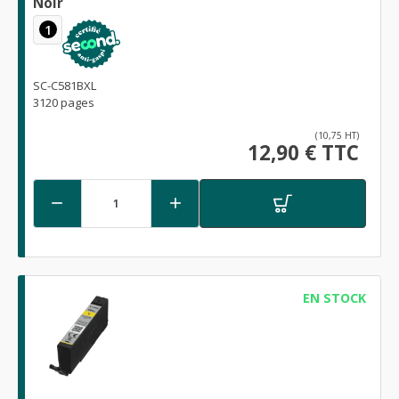
Noir
1
SC-C581BXL
3120 pages
(10,75 HT)
12,90 € TTC


EN STOCK