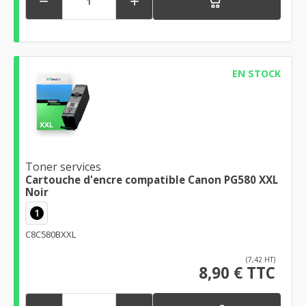


EN STOCK
Toner services
Cartouche d'encre compatible Canon PG580 XXL
Noir
1
C8C580BXXL
(7,42 HT)
8,90 € TTC