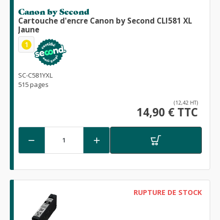
Canon by Second
Cartouche d'encre Canon by Second CLI581 XL
Jaune
1
SC-C581YXL
515 pages
(12,42 HT)
14,90 € TTC


RUPTURE DE STOCK