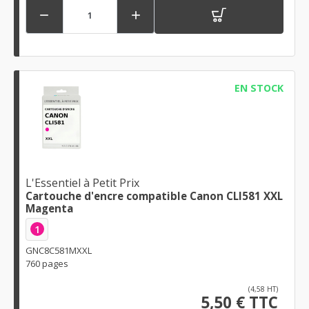


EN STOCK
L'Essentiel à Petit Prix
Cartouche d'encre compatible Canon CLI581 XXL
Magenta
1
GNC8C581MXXL
760 pages
(4,58 HT)
5,50 € TTC