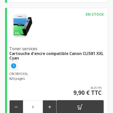
EN STOCK
Toner services
Cartouche d'encre compatible Canon CLI581 XXL
Cyan
1
C8C581CXXL
820 pages
(8,25 HT)
9,90 € TTC

