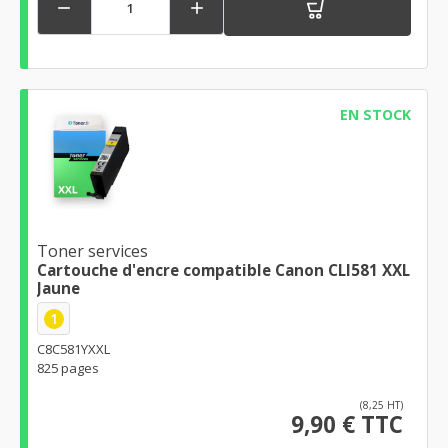


EN STOCK
Toner services
Cartouche d'encre compatible Canon CLI581 XXL
Jaune
1
C8C581YXXL
825 pages
(8,25 HT)
9,90 € TTC