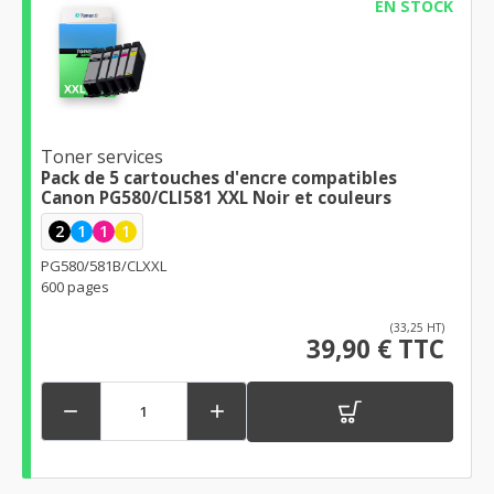
EN STOCK
Toner services
Pack de 5 cartouches d'encre compatibles
Canon PG580/CLI581 XXL Noir et couleurs
2
1
1
1
PG580/581B/CLXXL
600 pages
(33,25 HT)
39,90 € TTC

