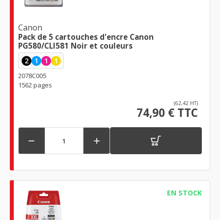
Canon
Pack de 5 cartouches d'encre Canon
PG580/CLI581 Noir et couleurs
2
1
1
1
2078C005
1562 pages
(62,42 HT)
74,90 € TTC


EN STOCK