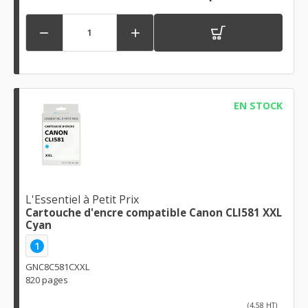


EN STOCK
L'Essentiel à Petit Prix
Cartouche d'encre compatible Canon CLI581 XXL
Cyan
1
GNC8C581CXXL
820 pages
(4,58 HT)