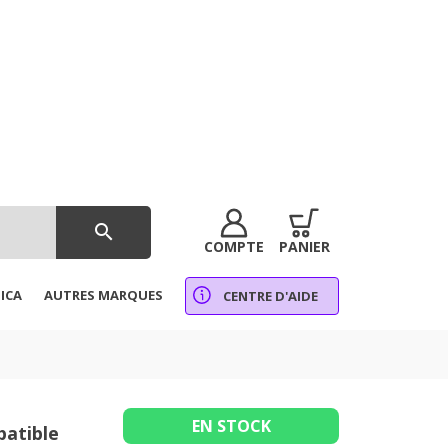
search
COMPTE
PANIER
ICA
AUTRES MARQUES
CENTRE D'AIDE
EN STOCK
patible