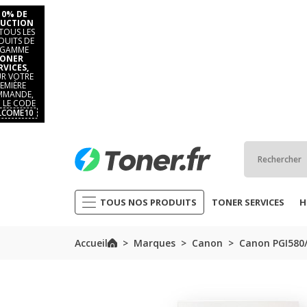
10% DE
UCTION
TOUS LES
DUITS DE
 GAMME
ONER
RVICES,
R VOTRE
EMIÈRE
MANDE,
 LE CODE
LCOME10
TOUS NOS PRODUITS
TONER SERVICES
H
Accueil
Marques
Canon
Canon PGI580/