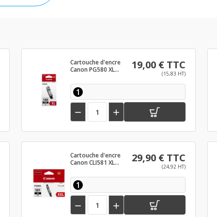
Cartouche d'encre
19,00 € TTC
Canon PG580 XL
(15,83 HT)
Noir
1


Cartouche d'encre
29,90 € TTC
Canon CLI581 XL
(24,92 HT)
Noir
1

