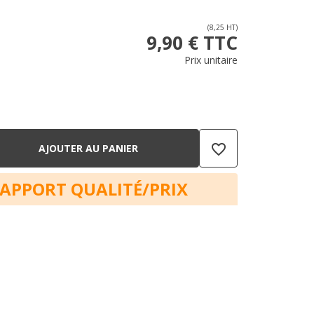
(8,25 HT)
9,90 € TTC
Prix unitaire
favorite_border
AJOUTER AU PANIER
RAPPORT QUALITÉ/PRIX