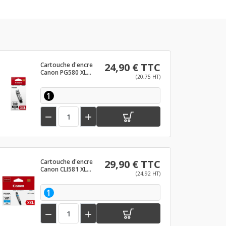
Cartouche d'encre
24,90 € TTC
Canon PG580 XL
(20,75 HT)
Noir
1


Cartouche d'encre
29,90 € TTC
Canon CLI581 XL
(24,92 HT)
Cyan
1

