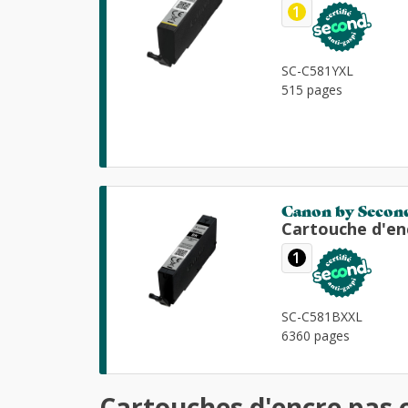
1
SC-C581YXL
515 pages
Canon by Secon
Cartouche d'en
1
SC-C581BXXL
6360 pages
Cartouches d'encre pas 