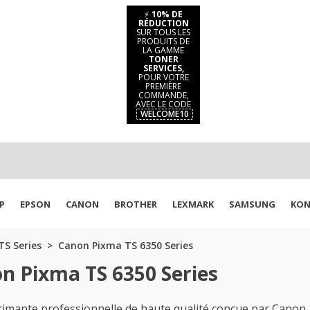
⚡
10% DE
RÉDUCTION
SUR TOUS LES
PRODUITS DE
LA GAMME
TONER
SERVICES,
POUR VOTRE
PREMIÈRE
COMMANDE,
AVEC LE CODE
WELCOME10
P
EPSON
CANON
BROTHER
LEXMARK
SAMSUNG
KON
S Series
Canon Pixma TS 6350 Series
n Pixma TS 6350 Series
mante professionnelle de haute qualité conçue par Canon. E