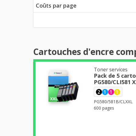
Coûts par page
Cartouches d'encre comp
Toner services
Pack de 5 cart
PG580/CLI581 X
2
1
1
1
PG580/581B/CLXXL
600 pages