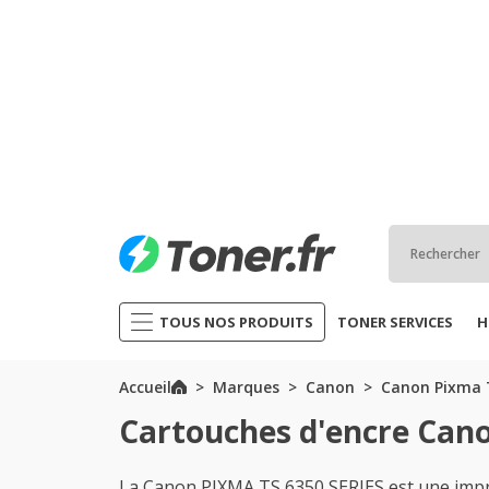
TOUS NOS PRODUITS
TONER SERVICES
H
Accueil
Marques
Canon
Canon Pixma T
Cartouches d'encre Cano
La Canon PIXMA TS 6350 SERIES est une impri