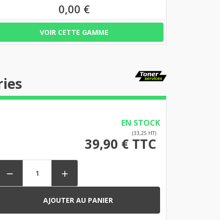
0,00 €
VOIR CETTE GAMME
ries
EN STOCK
(33,25 HT)
39,90 € TTC


AJOUTER AU PANIER