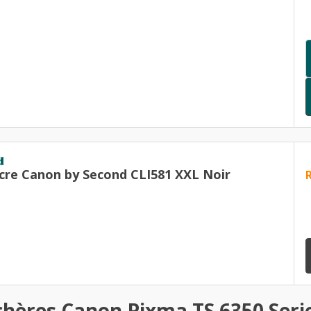
d
cre Canon by Second CLI581 XXL Noir
chères Canon Pixma TS 6350 Seri