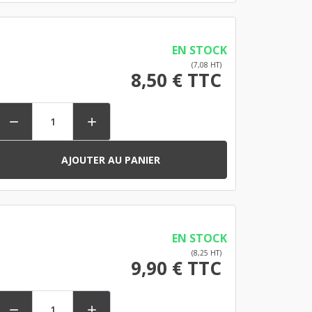
EN STOCK
(7,08 HT)
8,50 € TTC


AJOUTER AU PANIER
EN STOCK
(8,25 HT)
9,90 € TTC

