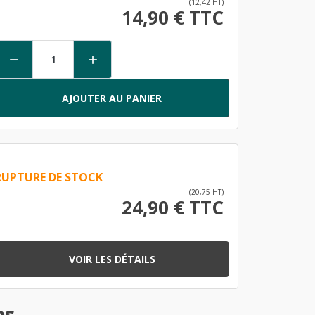
(12,42 HT)
14,90 € TTC


AJOUTER AU PANIER
RUPTURE DE STOCK
(20,75 HT)
24,90 € TTC
VOIR LES DÉTAILS
es