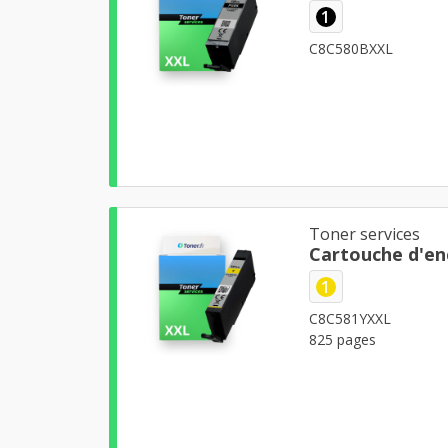
1
C8C580BXXL
Toner services
Cartouche d'en
1
C8C581YXXL
825 pages