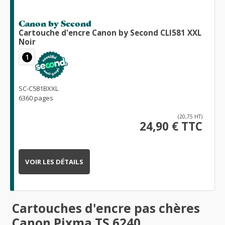
Canon by Second
Cartouche d'encre Canon by Second CLI581 XXL
Noir
1
SC-C581BXXL
6360 pages
(20,75 HT)
24,90 € TTC
VOIR LES DÉTAILS
Cartouches d'encre pas chères
Canon Pixma TS 6240