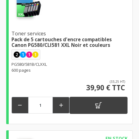
Toner services
Pack de 5 cartouches d'encre compatibles
Canon PG580/CLI581 XXL Noir et couleurs
2
1
1
1
PG580/581B/CLXXL
600 pages
(33,25 HT)
39,90 € TTC


EN STOCK