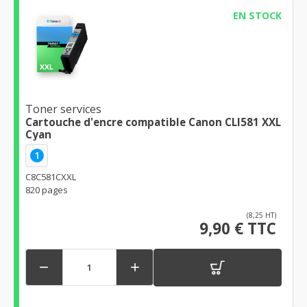
EN STOCK
Toner services
Cartouche d'encre compatible Canon CLI581 XXL
Cyan
1
C8C581CXXL
820 pages
(8,25 HT)
9,90 € TTC

