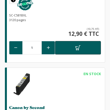
SC-C581BXL
3120 pages
(10,75 HT)
12,90 € TTC


EN STOCK
Canon by Second