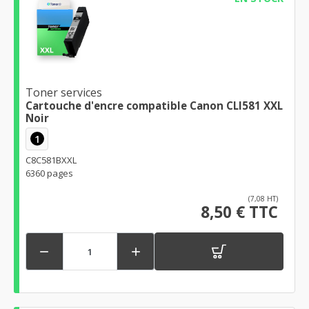
Toner services
Cartouche d'encre compatible Canon CLI581 XXL
Noir
1
C8C581BXXL
6360 pages
(7,08 HT)
8,50 € TTC

