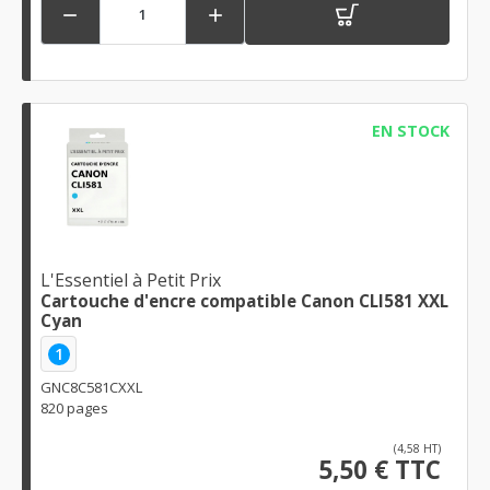


EN STOCK
L'Essentiel à Petit Prix
Cartouche d'encre compatible Canon CLI581 XXL
Cyan
1
GNC8C581CXXL
820 pages
(4,58 HT)
5,50 € TTC