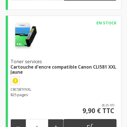
EN STOCK
Toner services
Cartouche d'encre compatible Canon CLI581 XXL
Jaune
1
C8C581YXXL
825 pages
(8,25 HT)
9,90 € TTC

