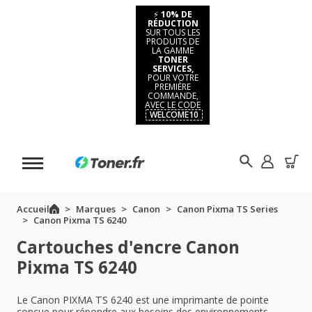
⚡
10% DE
RÉDUCTION
SUR TOUS LES
PRODUITS DE
LA GAMME
TONER
SERVICES,
POUR VOTRE
PREMIÈRE
COMMANDE,
AVEC LE CODE
WELCOME10
Accueil
Marques
Canon
Canon Pixma TS Series
Canon Pixma TS 6240
Cartouches d'encre Canon
Pixma TS 6240
Le Canon PIXMA TS 6240 est une imprimante de pointe
conçue pour répondre aux besoins des environnements