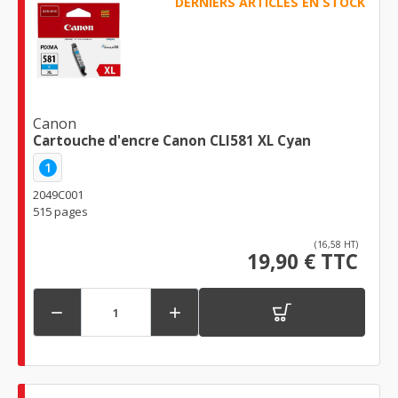
DERNIERS ARTICLES EN STOCK
Canon
Cartouche d'encre Canon CLI581 XL Cyan
1
2049C001
515 pages
(16,58 HT)
19,90 € TTC

