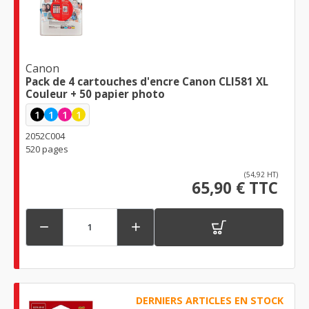
Canon
Pack de 4 cartouches d'encre Canon CLI581 XL
Couleur + 50 papier photo
1
1
1
1
2052C004
520 pages
(54,92 HT)
65,90 € TTC


DERNIERS ARTICLES EN STOCK