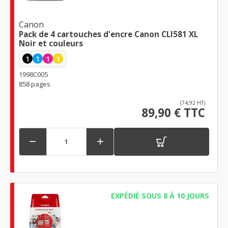
Canon
Pack de 4 cartouches d'encre Canon CLI581 XL
Noir et couleurs
1
1
1
1
1998C005
858 pages
(74,92 HT)
89,90 € TTC


EXPÉDIÉ SOUS 8 À 10 JOURS