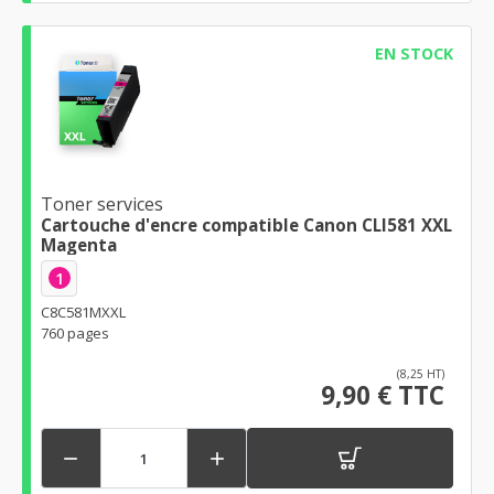
EN STOCK
Toner services
Cartouche d'encre compatible Canon CLI581 XXL
Magenta
1
C8C581MXXL
760 pages
(8,25 HT)
9,90 € TTC

