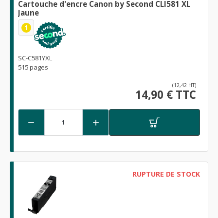
Cartouche d'encre Canon by Second CLI581 XL
Jaune
1
SC-C581YXL
515 pages
(12,42 HT)
14,90 € TTC


RUPTURE DE STOCK