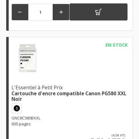


EN STOCK
L'Essentiel à Petit Prix
Cartouche d'encre compatible Canon PG580 XXL
Noir
1
GNC8C580BXXL
600 pages
(4,58 HT)