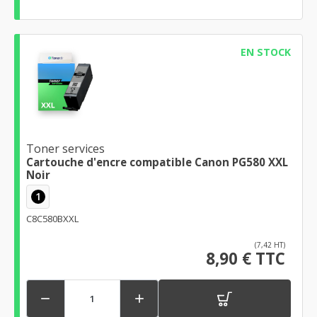
EN STOCK
Toner services
Cartouche d'encre compatible Canon PG580 XXL
Noir
1
C8C580BXXL
(7,42 HT)
8,90 € TTC

