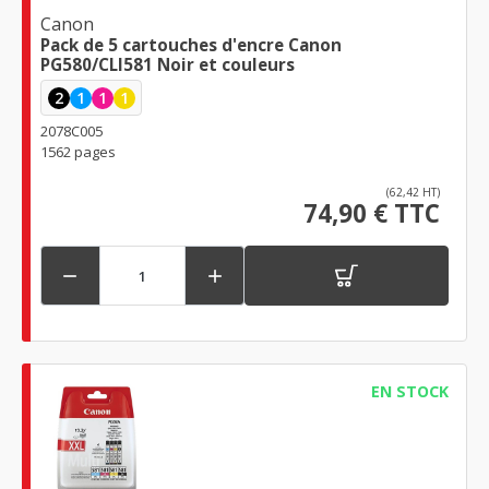
Canon
Pack de 5 cartouches d'encre Canon
PG580/CLI581 Noir et couleurs
2
1
1
1
2078C005
1562 pages
(62,42 HT)
74,90 € TTC


EN STOCK