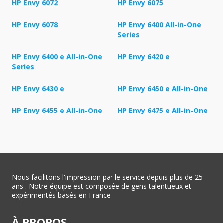
HP Envy 6072
HP Envy 6075
HP Envy 6078
HP Envy 6400 All-in-One
Series
HP Envy 6400 e All-in-One
HP Envy 6420 e
Series
HP Envy 6430 e
HP Envy 6450 e All-in-One
HP Envy 6455 e All-in-One
HP Envy 6475 e All-in-One
Nous facilitons l'impression par le service depuis plus de 25
ans . Notre équipe est composée de gens talentueux et
expérimentés basés en France.
À PROPOS