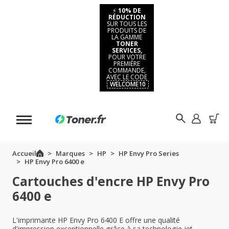
⚡
10% DE
RÉDUCTION
SUR TOUS LES
PRODUITS DE
LA GAMME
TONER
SERVICES,
POUR VOTRE
PREMIÈRE
COMMANDE,
AVEC LE CODE
WELCOME10
Accueil
Marques
HP
HP Envy Pro Series
HP Envy Pro 6400 e
Cartouches d'encre HP Envy Pro
6400 e
L'imprimante HP Envy Pro 6400 E offre une qualité
d'impression exceptionnelle grâce à sa technologie jet