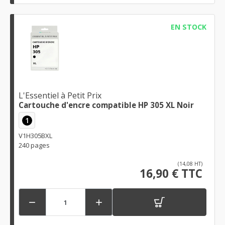
EN STOCK
L'Essentiel à Petit Prix
Cartouche d'encre compatible HP 305 XL Noir
1
V1H305BXL
240 pages
(14,08 HT)
16,90 € TTC

