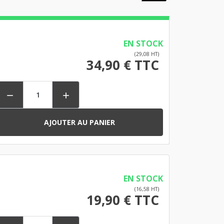
EN STOCK
(29,08 HT)
34,90 € TTC


AJOUTER AU PANIER
EN STOCK
(16,58 HT)
19,90 € TTC