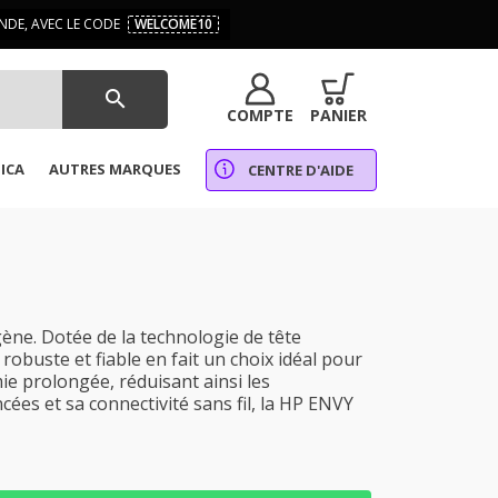
DE, AVEC LE CODE
WELCOME10
search
COMPTE
PANIER
ICA
AUTRES MARQUES
CENTRE D'AIDE
ne. Dotée de la technologie de tête
 robuste et fiable en fait un choix idéal pour
e prolongée, réduisant ainsi les
ées et sa connectivité sans fil, la HP ENVY