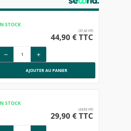
EN STOCK
(37,42 HT)
44,90 € TTC


AJOUTER AU PANIER
EN STOCK
(24,92 HT)
29,90 € TTC