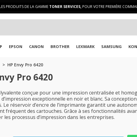
LES PRODUITS DE LA GAMME
TONER SERVICES,
POUR VOTRE PREMIÈRE COMMAN
P
EPSON
CANON
BROTHER
LEXMARK
SAMSUNG
KON
HP Envy Pro 6420
nvy Pro 6420
yvalente conçue pour une impression centralisée et homogè
té d’impression exceptionnelle en noir et blanc. Sa conception
 Le réservoir d’encre de l’imprimante garantit une autonomi
nt fréquent des cartouches. Grâce à ses fonctionnalités avanc
r les processus d’impression dans les entreprises.