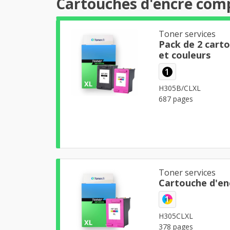
Cartouches d'encre comp
Toner services
Pack de 2 cart
et couleurs
1
H305B/CLXL
687 pages
Toner services
Cartouche d'en
1
H305CLXL
378 pages