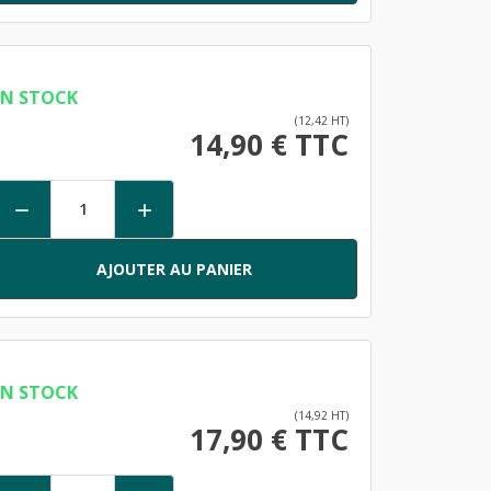
EN STOCK
(12,42 HT)
14,90 € TTC


AJOUTER AU PANIER
EN STOCK
(14,92 HT)
17,90 € TTC