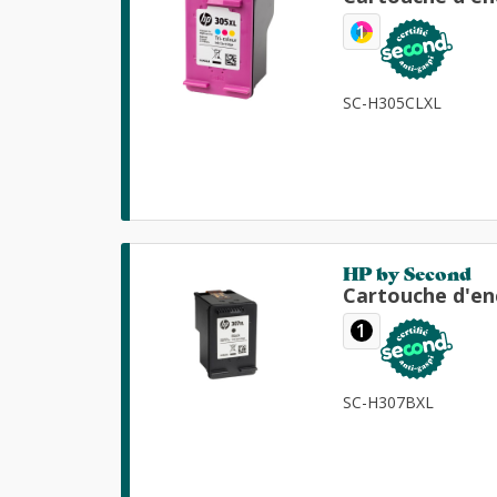
1
SC-H305CLXL
HP by Second
Cartouche d'en
1
SC-H307BXL