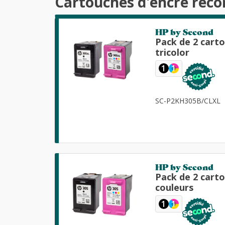
Cartouches d'encre reco
HP by Second
Pack de 2 cart
tricolor
1
1
SC-P2KH305B/CLXL
HP by Second
Pack de 2 cart
couleurs
1
1