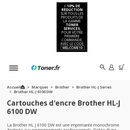
⚡
10% DE
RÉDUCTION
SUR TOUS LES
PRODUITS DE
LA GAMME
TONER
SERVICES,
POUR VOTRE
PREMIÈRE
COMMANDE,
AVEC LE CODE
WELCOME10
Accueil
Marques
Brother
Brother HL-J Series
Brother HL-J 6100 DW
Cartouches d'encre Brother HL-J
6100 DW
La Brother HL J 6100 DW est une imprimante monochrome
destinée aux environnements professionnels. Dotée d'une