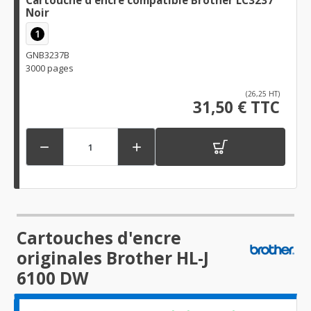
Cartouche d'encre compatible Brother LC3237
Noir
1
GNB3237B
3000 pages
(26,25 HT)
31,50 € TTC


Cartouches d'encre
originales Brother HL-J
6100 DW