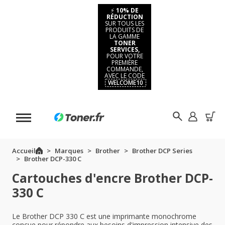
⚡
10% DE
RÉDUCTION
SUR TOUS LES
PRODUITS DE
LA GAMME
TONER
SERVICES,
POUR VOTRE
PREMIÈRE
COMMANDE,
AVEC LE CODE
WELCOME10
Accueil
Marques
Brother
Brother DCP Series
Brother DCP-330 C
Cartouches d'encre Brother DCP-
330 C
Le Brother DCP 330 C est une imprimante monochrome
conçue pour répondre aux besoins d'impression intensive des