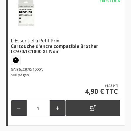
EN STOCK
L'Essentiel à Petit Prix
Cartouche d'encre compatible Brother
LC970/LC1000 XL Noir
1
GNB6LC970/1000N
500 pages
(4,08 HT)
4,90 € TTC

